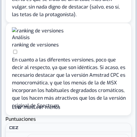
vulgar, sin nada digno de destacar (salvo, eso sí,
las tetas de la protagonista).
Análisis
ranking de versiones
En cuanto a las diferentes versiones, poco que
decir al respecto, ya que son idénticas. Si acaso, es
necesario destacar que la versión Amstrad CPC es
monocromática, y que los menús de la de MSX
incorporan los habituales degradados cromáticos,
que los hacen más atractivos que los de la versión
original de Spectrum.
Leer más
Leer menos
Puntuaciones
Actualización 29/03/19:
CEZ
Pues de idénticas tenían poco, se ve que no pasé
de un vistazo superficial en mi afán por ir