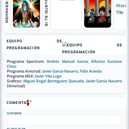
SI TE GUSTA:
REMAKES:
›
EQUIPO DE
PROGRAMACIÓN
Programa Spectrum:
Andrés Manuel García
,
Alfonso Gustavo
Chico
Programa Amstrad:
Javier García Navarro
,
Félix Aranda
Programa MSX:
Javier Vila Lugo
Gráficos:
Miguel Ángel Borreguero Quesada
,
Javier García Navarro
(Amstrad)
COMENTA
NOMBRE
SUMA 8+10