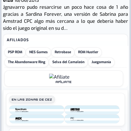
6128
18/06/2013
Jgnavarro pudo resarcirse un poco hace cosa de 1 año
gracias a Sardina Forever, una versión de Sabrina para
Amstrad CPC algo más cercana a lo que debería haber
sido el juego original en su d…
AFILIADOS
PSP ROM
NES Games
Retrobase
ROM Hustler
The Abandonware Ring
Selva del Camaleón
Juegomanía
AFÍLIATE
EN LAS ZONAS DE CEZ
COMPUTER
COMPUTER
PC
COMPUTER
COMPUTER