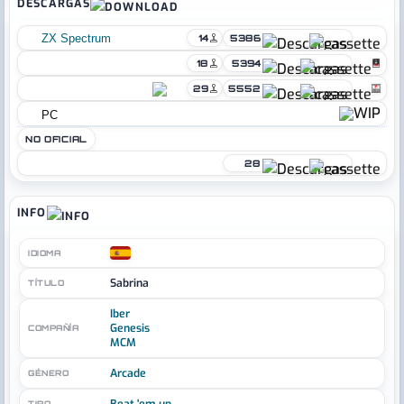
DESCARGAS
ZX Spectrum
14
5386
18
5394
29
5552
PC
NO OFICIAL
28
INFO
IDIOMA
Sabrina
TÍTULO
Iber
Genesis
COMPAÑÍA
MCM
Arcade
GÉNERO
TIPO