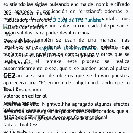
existiendo las siglas, pulsando encima del nombre cifrado
nos aparece la explicación en “cristiano”; además el
Leer más
Leer menos
control se ha simplificado, y en cada pantalla nos
Publicado primero en:
El Blog de The Punisher
aparecen las salidas indicadas, sin necesidad de pulsar el
botón salidas, para poder desplazarnos.
Info
Los objetos también se usan de una manera más
Datos de interés
intuitiva; en el original, había mucho objetos, que
Podéis ir a la
página de la Retrocompo
para ver las
teníamos que ponérnoslos como equipo y otros que se
reviews de los otros miembros del jurado.
usaban. En el remake, este proceso se realiza
Puntuaciones
automáticamente, o sea, que si se pueden usar, al pulsar
CEZ
se usan, y si son de objetos que se llevan puestos,
aparecerá una “E” encima del objeto indicando que lo
Total
5
llevamos encima.
Valoración editorial
Los hay peores
Además de esto, Nightwolf ha agregado algunos efectos
Valoración actual y desglose por apartados.
de sonido para alegrar un poco más los decorados, que al
#1062 de CEZ
#105 en Aventura Conversacional
usar los de Amiga quedan un poco deslucidos.
Nota actual CEZ
Gráficos
5
Seguramente, este será un remake a tener en cuenta