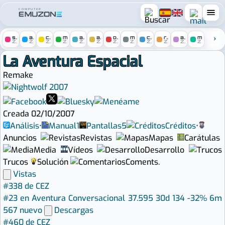
COMPUTER
spectrum
amstrad
c64
msx
atari
amiga
pc
mac
console
remakes
arcade
mobile
ZONE
ZONE
ZONE
ZONE
ZONE
ZONE
ZONE
ZONE
ZONE
ZONE
ZONE
ZONE
La Aventura Espacial - Remake
La Aventura Espacial
Remake
2007
Creada 02/10/2007
Análisis
•
Manual
1
Pantallas
5
Créditos
•
Anuncios
Revistas
Mapas
Carátulas
Media
Vídeos
Desarrollo
Trucos
Solución
Coments.
Vistas
#338 de CEZ
#23 en Aventura Conversacional
37.595
30d 134
-32%
6m
567
nuevo
Descargas
#460 de CEZ