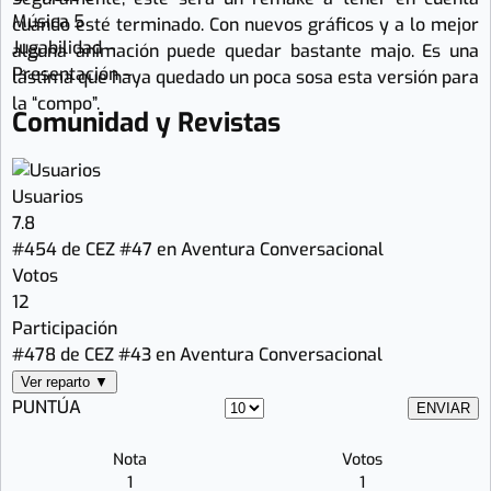
Música
5
cuando esté terminado. Con nuevos gráficos y a lo mejor
Jugabilidad
–
alguna animación puede quedar bastante majo. Es una
Presentación
–
lástima que haya quedado un poca sosa esta versión para
la “compo”.
Comunidad y Revistas
Usuarios
7.8
#454 de CEZ
#47 en Aventura Conversacional
Votos
12
Participación
#478 de CEZ
#43 en Aventura Conversacional
Ver reparto ▼
PUNTÚA
Nota
Votos
1
1