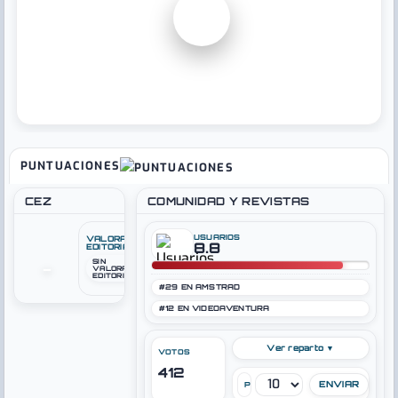
▶
PUNTUACIONES
CEZ
COMUNIDAD Y REVISTAS
USUARIOS
VALORACIÓN
8.8
EDITORIAL
SIN
–
VALORACIÓN
EDITORIAL
#29 EN AMSTRAD
#12 EN VIDEOAVENTURA
Ver reparto ▼
VOTOS
412
PUNTÚA