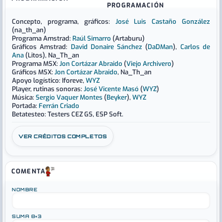
Concepto, programa, gráficos:
José Luis Castaño González
(na_th_an)
Programa Amstrad:
Raúl Simarro
(Artaburu)
Gráficos Amstrad:
David Donaire Sánchez
(
DaDMan
),
Carlos de
Ana
(Litos), Na_Th_an
Programa MSX:
Jon Cortázar Abraido
(
Viejo Archivero
)
Gráficos MSX:
Jon Cortázar Abraido
, Na_Th_an
Apoyo logístico: Iforeve,
WYZ
Player, rutinas sonoras:
José Vicente Masó
(
WYZ
)
Música:
Sergio Vaquer Montes
(
Beyker
),
WYZ
Portada:
Ferrán Criado
Betatesteo: Testers CEZ GS, ESP Soft.
VER CRÉDITOS COMPLETOS
COMENTA
NOMBRE
SUMA 8+3