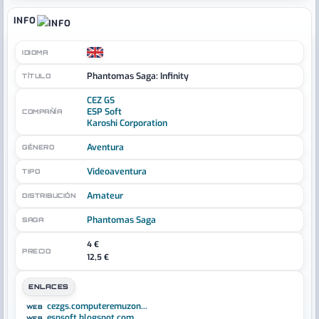
INFO
IDIOMA
Phantomas Saga: Infinity
TÍTULO
CEZ GS
ESP Soft
COMPAÑÍA
Karoshi Corporation
Aventura
GÉNERO
Videoaventura
TIPO
Amateur
DISTRIBUCIÓN
Phantomas Saga
SAGA
4 €
PRECIO
12,5 €
ENLACES
cezgs.computeremuzon...
WEB
espsoft.blogspot.com
WEB