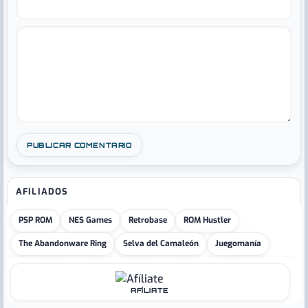
AFILIADOS
PSP ROM
NES Games
Retrobase
ROM Hustler
The Abandonware Ring
Selva del Camaleón
Juegomanía
AFÍLIATE