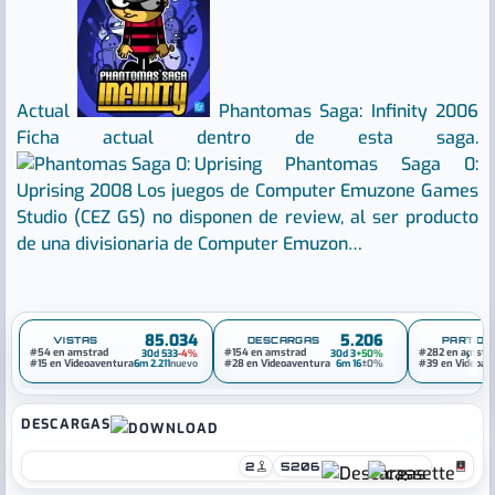
Actual
Phantomas Saga: Infinity
2006
Ficha actual dentro de esta saga.
Phantomas Saga 0:
Uprising
2008
Los juegos de Computer Emuzone Games
Studio (CEZ GS) no disponen de review, al ser producto
de una divisionaria de Computer Emuzon…
85.034
5.206
VISTAS
DESCARGAS
PARTIDA
›
#54 en amstrad
#154 en amstrad
#282 en amstr
30d 533
-4%
30d 3
+50%
#15 en Videoaventura
6m 2.211
nuevo
#28 en Videoaventura
6m 16
±0%
#39 en Videoav
DESCARGAS
2
5206