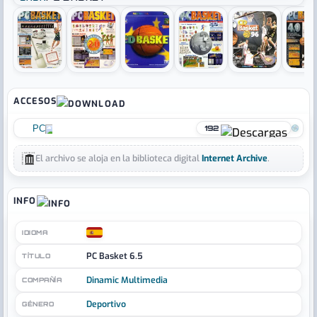
›
ACCESOS
PC
192
El archivo se aloja en la biblioteca digital
Internet Archive
.
INFO
IDIOMA
PC Basket 6.5
TÍTULO
Dinamic Multimedia
COMPAÑÍA
Deportivo
GÉNERO