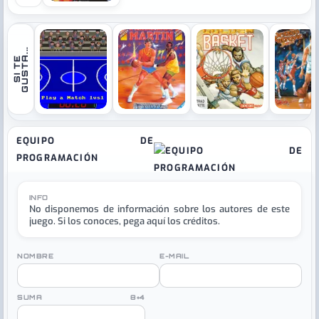
.
S
I
T
E
G
U
S
T
A
.
.
›
EQUIPO DE
PROGRAMACIÓN
INFO
No disponemos de información sobre los autores de este
juego. Si los conoces, pega aquí los créditos.
NOMBRE
E-MAIL
SUMA 8+4