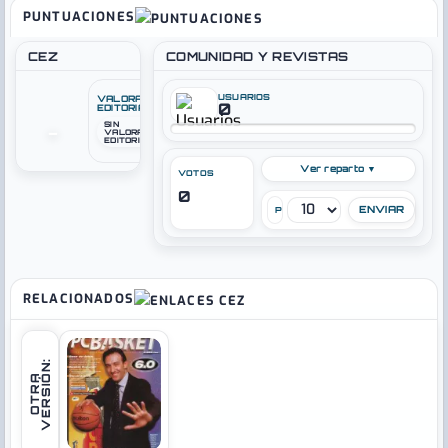
PUNTUACIONES
CEZ
COMUNIDAD Y REVISTAS
USUARIOS
VALORACIÓN
0
EDITORIAL
SIN
–
VALORACIÓN
EDITORIAL
Ver reparto ▼
VOTOS
0
PUNTÚA
RELACIONADOS
:
O
T
R
A
V
E
R
S
I
Ó
N