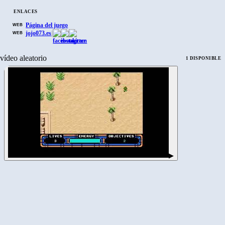
ENLACES
Página del juego
WEB
jojo073.es
|
WEB
vídeo aleatorio
1 DISPONIBLE
▶