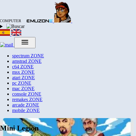
COMPUTER
spectrum
ZONE
amstrad
ZONE
c64
ZONE
msx
ZONE
atari
ZONE
pc
ZONE
mac
ZONE
console
ZONE
remakes
ZONE
arcade
ZONE
mobile
ZONE
Mini Legión