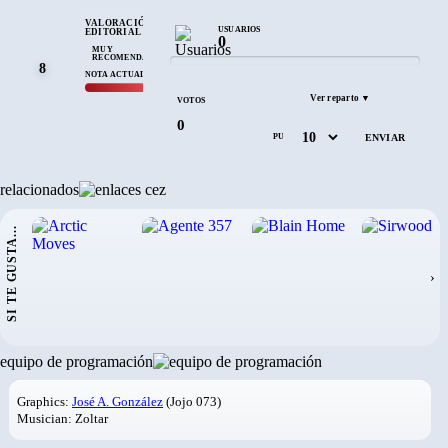
VALORACIÓN
USUARIOS
EDITORIAL
0
MUY
RECOMENDADO
8
NOTA ACTUAL CEZ
Ver reparto ▼
VOTOS
0
PUNTÚA
relacionados
SI TE GUSTA...
›
equipo de programación
Graphics:
José A. González
(Jojo 073)
Musician: Zoltar