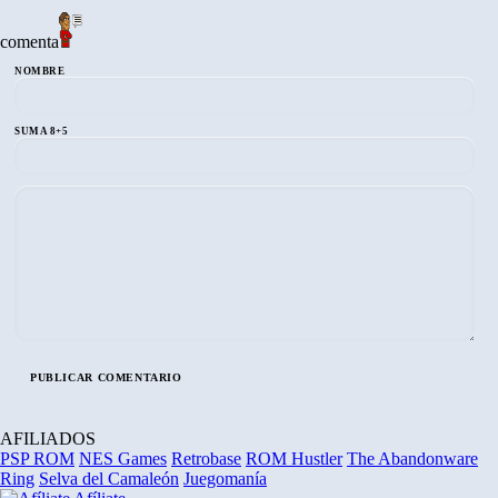
comenta
NOMBRE
SUMA 8+5
AFILIADOS
PSP ROM
NES Games
Retrobase
ROM Hustler
The Abandonware
Ring
Selva del Camaleón
Juegomanía