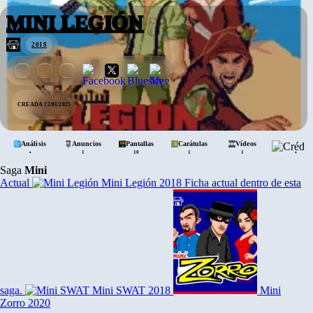
MINI LEGIÓN
2018
CREADA 22/01/2025
Análisis
Anuncios
Pantallas
Carátulas
Vídeos
•
•
1
10
1
1
Saga
Mini
Actual
Mini Legión
2018
Ficha actual dentro de esta
saga.
Mini SWAT
2018
Mini
Zorro
2020