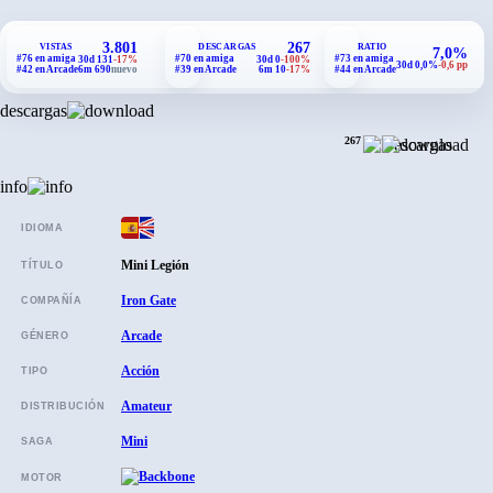
3.801
267
VISTAS
DESCARGAS
RATIO
7,0%
#76 en amiga
#70 en amiga
#73 en amiga
30d 131
-17%
30d 0
-100%
30d 0,0%
-0,6 pp
#42 en Arcade
6m 690
nuevo
#39 en Arcade
6m 10
-17%
#44 en Arcade
descargas
267
info
IDIOMA
Mini Legión
TÍTULO
Iron Gate
COMPAÑÍA
Arcade
GÉNERO
Acción
TIPO
Amateur
DISTRIBUCIÓN
Mini
SAGA
MOTOR