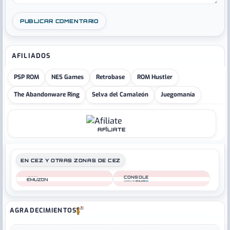
AFILIADOS
PSP ROM
NES Games
Retrobase
ROM Hustler
The Abandonware Ring
Selva del Camaleón
Juegomanía
AFÍLIATE
EN CEZ Y OTRAS ZONAS DE CEZ
CONSOLE
COMPUTER
COMPUTER
AGRADECIMIENTOS