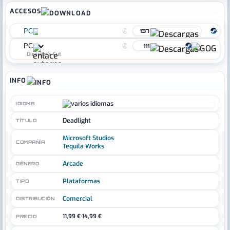
ACCESOS
€
PC
137
€
PC
111
Director's Cut
INFO
IDIOMA
Deadlight
TÍTULO
Microsoft Studios
COMPAÑÍA
Tequila Works
Arcade
GÉNERO
Plataformas
TIPO
Comercial
DISTRIBUCIÓN
11,99 €
·
14,99 €
PRECIO