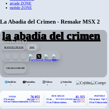
arcade
ZONE
mobile
ZONE
La Abadía del Crimen - Remake MSX 2
la abadía del crimen
Remake MSX 2
MANUEL PAZOS
2001
CREADA 03/08/1999
Análisis
Pantallas
Vídeos
Solución
Créditos
•
•
2
1
1
2
DESCARGAS
PARTIDAS
76.055
41.355
VISTAS
›
#74 en msx
#1 en msx
#11 en msx
30d 268
-31%
MUY DESCARGADO
30d 14
-13%
MUY JU
#19 en Videoaventura
6m 1.379
nuevo
6m 137
-2%
#1 en Videoaventura
#4 en Videoaventur