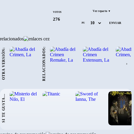
Ver reparto ▼
VOTOS
276
PUNTÚA
relacionados
RELACIONADOS:
OTRA VERSIÓN:
›
SI TE GUSTA...
›