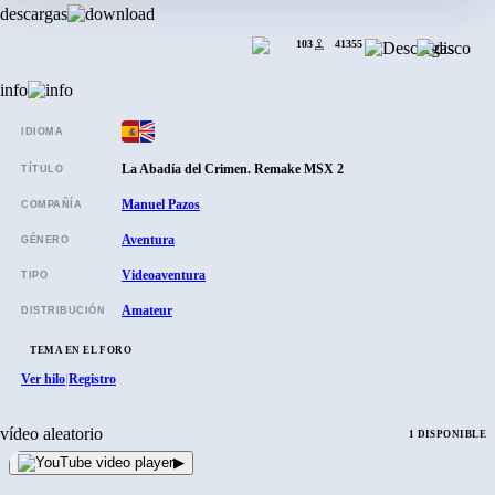
descargas
103
41355
info
IDIOMA
La Abadía del Crimen. Remake MSX 2
TÍTULO
Manuel Pazos
COMPAÑÍA
Aventura
GÉNERO
Videoaventura
TIPO
Amateur
DISTRIBUCIÓN
TEMA EN EL FORO
Ver hilo
Registro
|
vídeo aleatorio
1 DISPONIBLE
▶