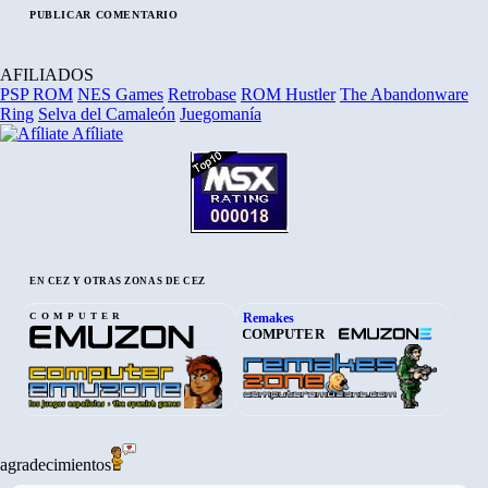
AFILIADOS
PSP ROM
NES Games
Retrobase
ROM Hustler
The Abandonware
Ring
Selva del Camaleón
Juegomanía
Afíliate
EN CEZ Y OTRAS ZONAS DE CEZ
Remakes
COMPUTER
COMPUTER
agradecimientos