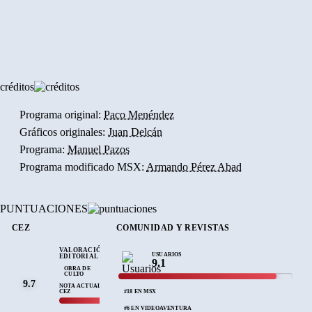
créditos
Programa original:
Paco Menéndez
Gráficos originales:
Juan Delcán
Programa:
Manuel Pazos
Programa modificado MSX:
Armando Pérez Abad
PUNTUACIONES
CEZ
COMUNIDAD Y REVISTAS
VALORACIÓN
USUARIOS
EDITORIAL
9.1
OBRA DE
CULTO
9.7
NOTA ACTUAL
CEZ
#18 EN MSX
#6 EN VIDEOAVENTURA