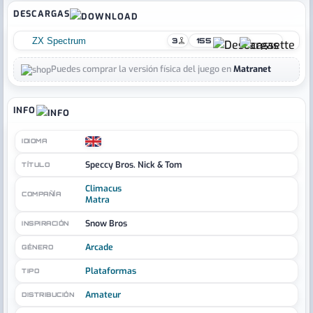
DESCARGAS
ZX Spectrum
3
155
Puedes comprar la versión física del juego en
Matranet
INFO
IDIOMA
Speccy Bros. Nick & Tom
TÍTULO
Climacus
COMPAÑÍA
Matra
Snow Bros
INSPIRACIÓN
Arcade
GÉNERO
Plataformas
TIPO
Amateur
DISTRIBUCIÓN