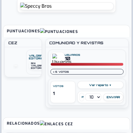
PUNTUACIONES
CEZ
COMUNIDAD Y REVISTAS
USUARIOS
VALORACIÓN
10
EDITORIAL
SIN
–
VALORACIÓN
EDITORIAL
< 5 VOTOS
Ver reparto ▼
VOTOS
1
PUNTÚA
RELACIONADOS