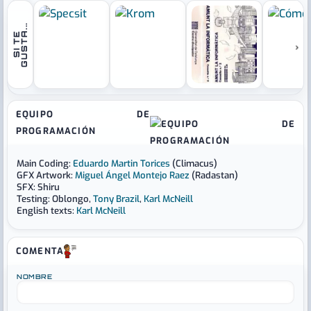
.
S
I
T
E
G
U
S
T
A
.
.
›
EQUIPO DE
PROGRAMACIÓN
Main Coding:
Eduardo Martin Torices
(Climacus)
GFX Artwork:
Miguel Ángel Montejo Raez
(Radastan)
SFX: Shiru
Testing: Oblongo,
Tony Brazil
,
Karl McNeill
English texts:
Karl McNeill
COMENTA
NOMBRE