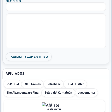
SUMA 8+3
AFILIADOS
PSP ROM
NES Games
Retrobase
ROM Hustler
The Abandonware Ring
Selva del Camaleón
Juegomanía
AFÍLIATE