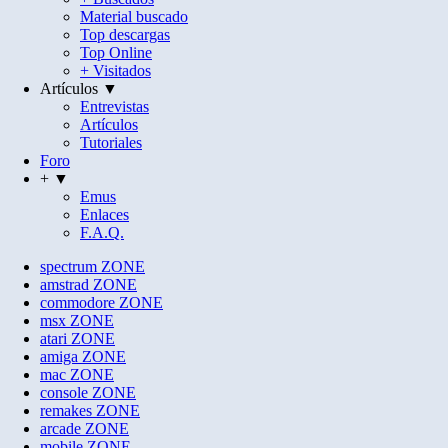
Material buscado
Top descargas
Top Online
+ Visitados
Artículos ▼
Entrevistas
Artículos
Tutoriales
Foro
+ ▼
Emus
Enlaces
F.A.Q.
spectrum
ZONE
amstrad
ZONE
commodore
ZONE
msx
ZONE
atari
ZONE
amiga
ZONE
mac
ZONE
console
ZONE
remakes
ZONE
arcade
ZONE
mobile
ZONE