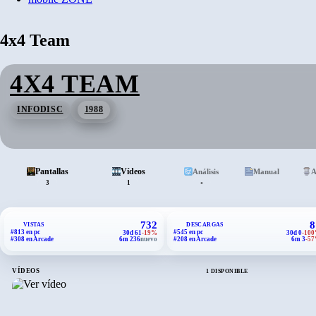
4x4 Team
4X4 TEAM
INFODISC
1988
Pantallas
Vídeos
Análisis
Manual
A
•
3
1
732
8
VISTAS
DESCARGAS
#813 en pc
#545 en pc
30d 61
-19%
30d 0
-10
#308 en Arcade
6m 236
nuevo
#208 en Arcade
6m 3
-5
VÍDEOS
1 DISPONIBLE