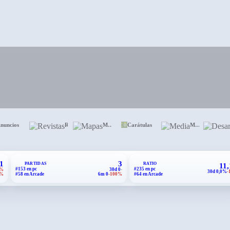
nuncios
Revistas
Mapas
Carátulas
Media
1
3
PARTIDAS
RATIO
11
#153 en pc
#235 en pc
0%
30d 0
-
30d 0,0%
-
7%
#58 en Arcade
6m 0
-100%
#64 en Arcade