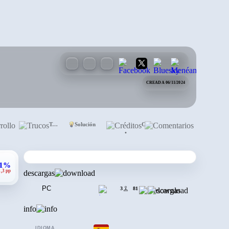
CREADA 06/11/2024
Desarrollo
Trucos
Solución
Créditos
Comentarios
•
,1%
1,3 pp
descargas
PC
3
81
info
IDIOMA