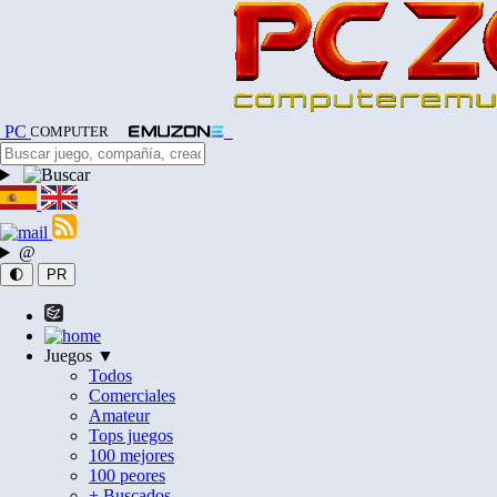
PC
COMPUTER
@
🌓
PR
Juegos ▼
Todos
Comerciales
Amateur
Tops juegos
100 mejores
100 peores
+ Buscados