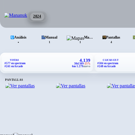
2024
Análisis
Manual
Mapas
Pantallas
•
1
1
4
4.139
VISTAS
CLICKS EXT
#577 en spectrum
#584 en spectrum
30d 309
-25%
#241 en Arcade
6m 1.279
nuevo
#248 en Arcade
PANTALLAS