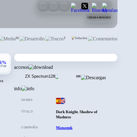
CREADA 08/01/2025
vistas
Media
Desarrollo
Trucos
Solución
Comentarios
,6%
0,0 pp
accesos
ZX Spectrum
128
189
BLE
info
IDIOMA
Dark Knight. Shadow of
TÍTULO
Madness
Mananuk
COMPAÑÍA