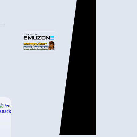
COMPUTER
›