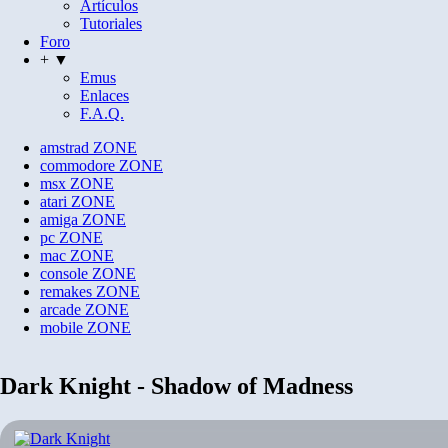
Artículos
Tutoriales
Foro
+ ▼
Emus
Enlaces
F.A.Q.
amstrad
ZONE
commodore
ZONE
msx
ZONE
atari
ZONE
amiga
ZONE
pc
ZONE
mac
ZONE
console
ZONE
remakes
ZONE
arcade
ZONE
mobile
ZONE
Dark Knight - Shadow of Madness