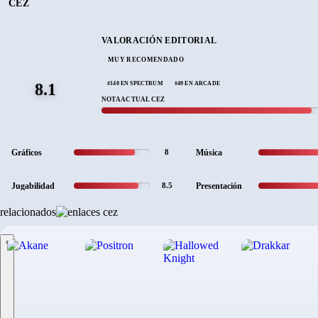
CEZ
VALORACIÓN EDITORIAL
MUY RECOMENDADO
#140 EN SPECTRUM
#49 EN ARCADE
8.1
NOTA ACTUAL CEZ
Gráficos
Música
8
Jugabilidad
Presentación
8.5
relacionados
‹