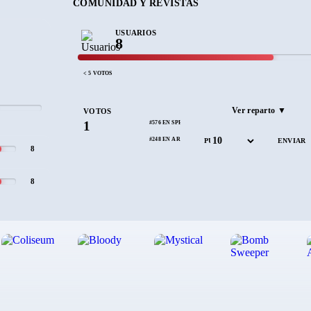
COMUNIDAD Y REVISTAS
USUARIOS
8
< 5 VOTOS
Ver reparto ▼
VOTOS
1
#576 EN SPECTRUM
#248 EN ARCADE
PUNTÚA
8
8