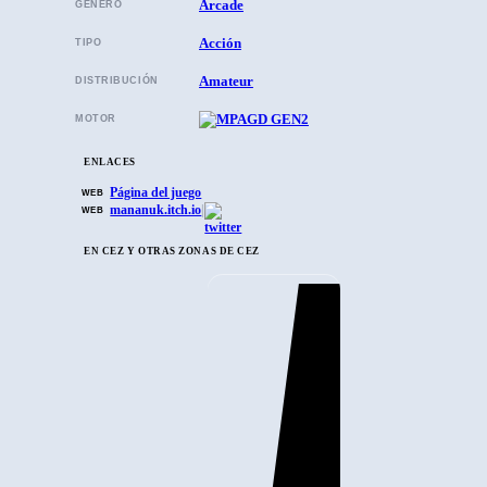
Arcade
GÉNERO
Acción
TIPO
Amateur
DISTRIBUCIÓN
MOTOR
ENLACES
Página del juego
WEB
mananuk.itch.io
|
WEB
EN CEZ Y OTRAS ZONAS DE CEZ