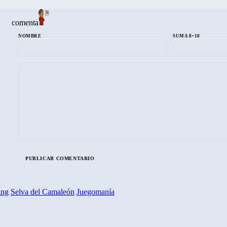
comenta
NOMBRE
SUMA 8+10
ing
Selva del Camaleón
Juegomanía