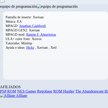
equipo de programación
Pantalla de muerte: Xavisan
Música: EA
MPAGD:
Jonathan Cauldwell
MPAGD GEN2: Xavisan
MPAGD mod:
Ramón F. Almeijeiras
ULA+ color fixer: Xorrox
Tutoriales: Minilop
Ayuda e ideas:
Hicks
, Xavisan , Xeif
AFILIADOS
PSP ROM
NES Games
Retrobase
ROM Hustler
The Abandonware R
Afíliate