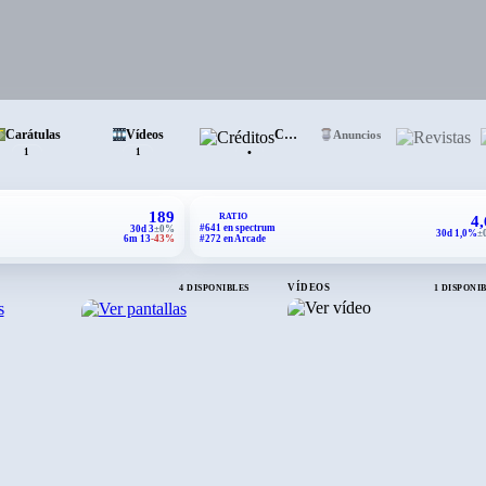
Carátulas
Vídeos
Créditos
Anuncios
Re
•
1
1
189
RATIO
4
#641 en spectrum
30d 3
±0%
30d 1,0%
±
6m 13
-43%
#272 en Arcade
VÍDEOS
4 DISPONIBLES
1 DISPONI