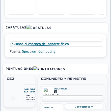
CARÁTULAS
Envíanos el escaneo del soporte físico
Fuente:
Spectrum Computing
PUNTUACIONES
CEZ
COMUNIDAD Y REVISTAS
USUARIOS
VALORACIÓN
0
EDITORIAL
SIN
–
VALORACIÓN
EDITORIAL
Ver reparto ▼
VOTOS