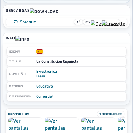
DESCARGAS
ZX Spectrum
1
25
INFO
IDIOMA
La Constitución Española
TÍTULO
Investrónica
COMPAÑÍA
Dissa
Educativo
GÉNERO
Comercial
DISTRIBUCIÓN
PANTALLAS
7 DISPONIBLES