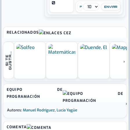
0
PUNTÚA
RELACIONADOS
.
S
I
T
E
G
U
S
T
A
.
.
›
EQUIPO DE
PROGRAMACIÓN
›
Autores:
Manuel Rodríguez
,
Lucía Yagüe
COMENTA