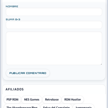
NOMBRE
SUMA 8+3
AFILIADOS
PSP ROM
NES Games
Retrobase
ROM Hustler
The Abandonware Ring
Selva del Camaleón
Juegomanía