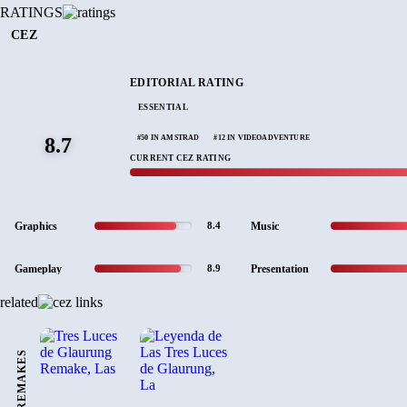
RATINGS
CEZ
EDITORIAL RATING
ESSENTIAL
#50 IN AMSTRAD
#12 IN VIDEOADVENTURE
8.7
CURRENT CEZ RATING
Graphics
Music
8.4
Gameplay
Presentation
8.9
related
REMAKES