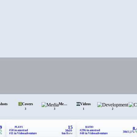
shots
Covers
Media
Videos
Deve
3
3
1
2
9
15
PLAYS
RATIO
8
#50 in amstrad
#296 in amstrad
0%
30d 0
-
30d 1,1%
+
4%
#11 in Videoadventure
6m 8
new
#40 in Videoadventure