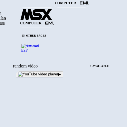
COMPUTER
n
dían
rse
COMPUTER
IN OTHER PAGES
random video
1 AVAILABLE
▶