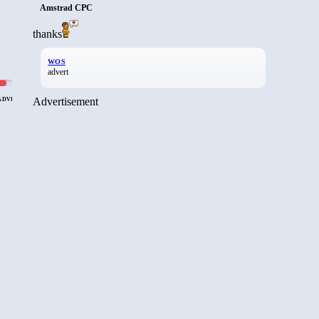
Amstrad CPC
thanks
WOS
advert
Advertisement
OADVENTURE