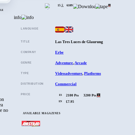
15
6109
BLE
info
LANGUAGE
Las Tres Luces de Glaurung
TITLE
Erbe
COMPANY
Adventure
,
Arcade
GENRE
Videoadventure
,
Platforms
TYPE
Commercial
DISTRIBUTION
PRICE
2100 Pts
3200 Pts
ES
con
£7.95
EN
ea
ue no
AVAILABLE MAGAZINES