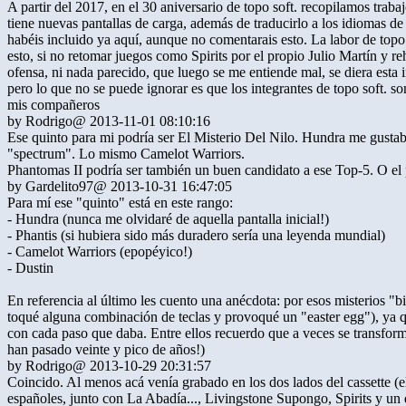
A partir del 2017, en el 30 aniversario de topo soft. recopilamos tra
tiene nuevas pantallas de carga, además de traducirlo a los idiomas de
habéis incluido ya aquí, aunque no comentarais esto. La labor de top
esto, si no retomar juegos como Spirits por el propio Julio Martín y re
ofensa, ni nada parecido, que luego se me entiende mal, se diera esta
pero lo que no se puede ignorar es que los integrantes de topo soft.
mis compañeros
by
Rodrigo
@ 2013-11-01 08:10:16
Ese quinto para mi podría ser El Misterio Del Nilo. Hundra me gustab
"spectrum". Lo mismo Camelot Warriors.
Phantomas II podría ser también un buen candidato a ese Top-5. O e
by
Gardelito97
@ 2013-10-31 16:47:05
Para mí ese "quinto" está en este rango:
- Hundra (nunca me olvidaré de aquella pantalla inicial!)
- Phantis (si hubiera sido más duradero sería una leyenda mundial)
- Camelot Warriors (epopéyico!)
- Dustin
En referencia al último les cuento una anécdota: por esos misterios "b
toqué alguna combinación de teclas y provoqué un "easter egg"), ya q
con cada paso que daba. Entre ellos recuerdo que a veces se transform
han pasado veinte y pico de años!)
by
Rodrigo
@ 2013-10-29 20:31:57
Coincido. Al menos acá venía grabado en los dos lados del cassette (
españoles, junto con La Abadía..., Livingstone Supongo, Spirits y un