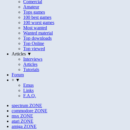
Comercial
Amateur
Tops games
100 best games
100 worst games
Most wanted
Wanted material
Top downloads
Top Online
Top viewed
Articles ▼
Interviews
Articles
Tutorials
Forum
+ ▼
Emus
Links
F.A.Q.
spectrum
ZONE
commodore
ZONE
msx
ZONE
atari
ZONE
amiga
ZONE