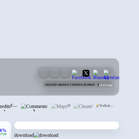
1
CREATED 2002/09/23
·
UPDATED 2024/06/03
CHANGE
lopment
Credits
Comments
Maps
Cheats
Walkthrough
•
6
,4%
0,9 pp
download