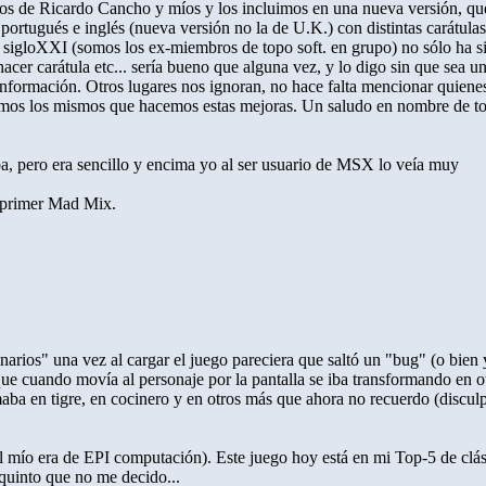
bajos de Ricardo Cancho y míos y los incluimos en una nueva versión, qu
 portugués e inglés (nueva versión no la de U.K.) con distintas carátula
o sigloXXI (somos los ex-miembros de topo soft. en grupo) no sólo ha s
hacer carátula etc... sería bueno que alguna vez, y lo digo sin que sea u
 información. Otros lugares nos ignoran, no hace falta mencionar quiene
 somos los mismos que hacemos estas mejoras. Un saludo en nombre de t
a, pero era sencillo y encima yo al ser usuario de MSX lo veía muy
l primer Mad Mix.
inarios" una vez al cargar el juego pareciera que saltó un "bug" (o bien
ue cuando movía al personaje por la pantalla se iba transformando en o
aba en tigre, en cocinero y en otros más que ahora no recuerdo (discul
el mío era de EPI computación). Este juego hoy está en mi Top-5 de clá
 quinto que no me decido...