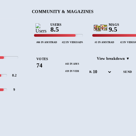
COMMUNITY & MAGAZINES
USERS
MAGS
8.5
9.5
#66 IN AMSTRAD
#22 IN VIDEOADVENTURE
#3 IN AMSTRAD
#2 IN VIDE
View breakdown ▼
VOTES
74
#43 IN AMSTRAD
#19 IN VIDEOADVENTURE
RATE
8.2
9