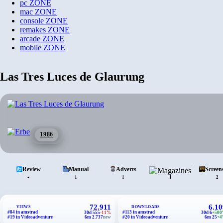
pc
ZONE
mac
ZONE
console
ZONE
remakes
ZONE
arcade
ZONE
mobile
ZONE
Las Tres Luces de Glaurung
1986
Review
Manual
Adverts
Magazines
Screen
•
1
1
1
2
72.911
6.10
VIEWS
DOWNLOADS
#84 in amstrad
#113 in amstrad
30d 555
-11%
30d 6
+50
#19 in Videoadventure
6m 2.737
new
#20 in Videoadventure
6m 25
+