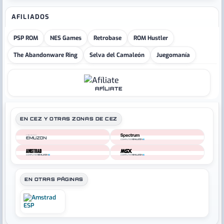
AFILIADOS
PSP ROM
NES Games
Retrobase
ROM Hustler
The Abandonware Ring
Selva del Camaleón
Juegomanía
AFÍLIATE
EN CEZ Y OTRAS ZONAS DE CEZ
COMPUTER
COMPUTER
COMPUTER
COMPUTER
EN OTRAS PÁGINAS