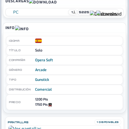
DESCARGAS
PC
1
5225
INFO
IDIOMA
Solo
TÍTULO
Opera Soft
COMPAÑÍA
Arcade
GÉNERO
Gunstick
TIPO
Comercial
DISTRIBUCIÓN
1200 Pts
PRECIO
1750 Pts
PANTALLAS
1 DISPONIBLES