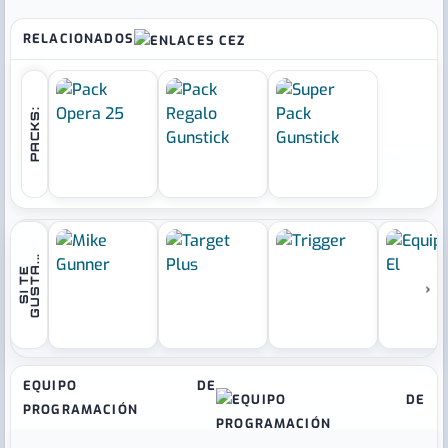
RELACIONADOS
PACKS:
.
S
I
T
E
G
U
S
T
A
.
.
›
EQUIPO DE
PROGRAMACIÓN