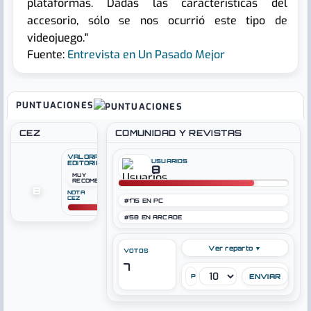
plataformas. Dadas las características del
accesorio, sólo se nos ocurrió este tipo de
videojuego."
Fuente:
Entrevista en Un Pasado Mejor
PUNTUACIONES
CEZ
COMUNIDAD Y REVISTAS
VALORACIÓN
USUARIOS
EDITORIAL
8
MUY
RECOMENDADO
8
NOTA ACTUAL
CEZ
#175 EN PC
#58 EN ARCADE
Ver reparto ▼
VOTOS
7
PUNTÚA