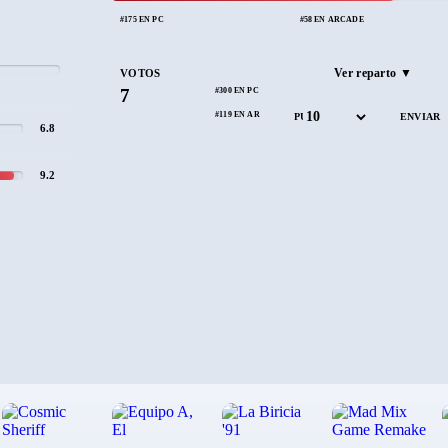
#175 EN PC
#58 EN ARCADE
Ver reparto ▼
VOTOS
7
#300 EN PC
#119 EN ARCADE
PUNTÚA
6.8
9.2