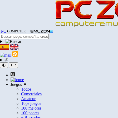
PC
COMPUTER
@
🌓
PR
Juegos ▼
Todos
Comerciales
Amateur
Tops juegos
100 mejores
100 peores
+ Buscados