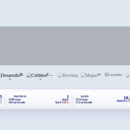
Desarrollo
Créditos
Revistas
Mapas
Carátulas
•
1
5
1
PARTIDAS
RATIO
10
#200 en pc
#254 en pc
vo
30d 0
-
30d 0,9%
+
0%
#83 en Arcade
6m 0
-100%
#72 en Arcade