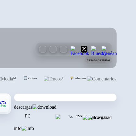
CREADA 26/02/2001
Media
Vídeos
Trucos
Solución
Comentarios
,2%
0,9 pp
descargas
PC
1
5225
info