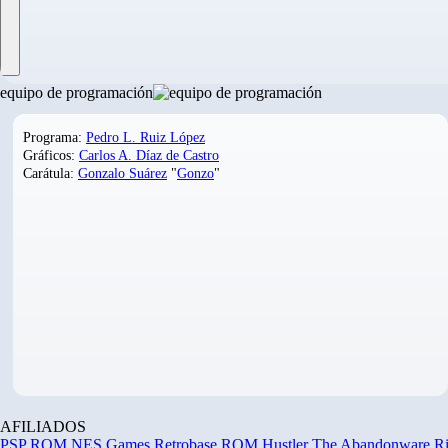
equipo de programación
Programa:
Pedro L. Ruiz López
Gráficos:
Carlos A. Díaz de Castro
Carátula:
Gonzalo Suárez
"
Gonzo
"
AFILIADOS
PSP ROM
NES Games
Retrobase
ROM Hustler
The Abandonware R