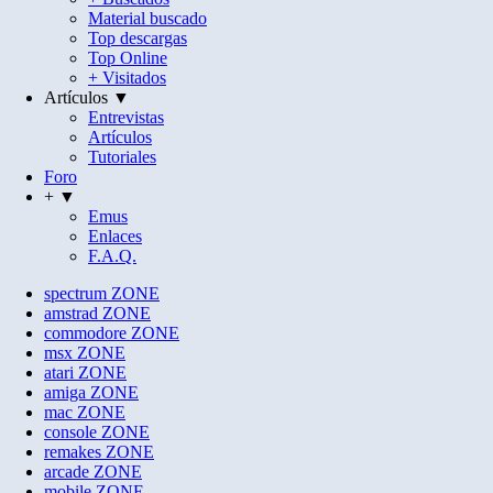
Material buscado
Top descargas
Top Online
+ Visitados
Artículos ▼
Entrevistas
Artículos
Tutoriales
Foro
+ ▼
Emus
Enlaces
F.A.Q.
spectrum
ZONE
amstrad
ZONE
commodore
ZONE
msx
ZONE
atari
ZONE
amiga
ZONE
mac
ZONE
console
ZONE
remakes
ZONE
arcade
ZONE
mobile
ZONE