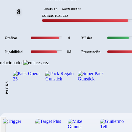
#156 EN PC
#46 EN ARCADE
8
NOTA ACTUAL CEZ
Gráficos
Música
9
Jugabilidad
Presentación
8.3
relacionados
PACKS
‹