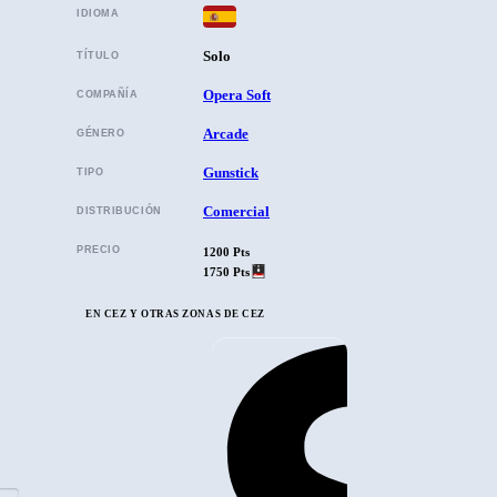
IDIOMA
Solo
TÍTULO
Opera Soft
COMPAÑÍA
Arcade
GÉNERO
Gunstick
TIPO
Comercial
DISTRIBUCIÓN
PRECIO
1200 Pts
1750 Pts
EN CEZ Y OTRAS ZONAS DE CEZ