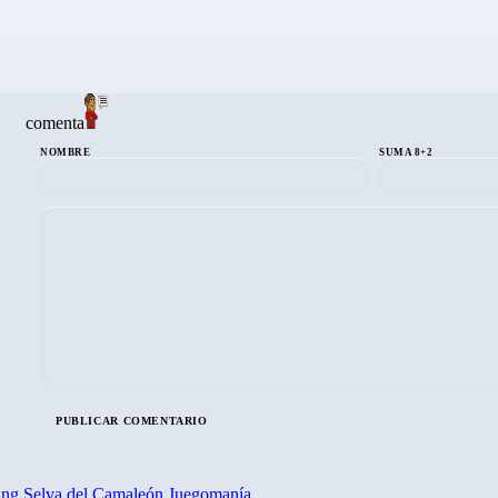
comenta
NOMBRE
SUMA 8+2
ing
Selva del Camaleón
Juegomanía