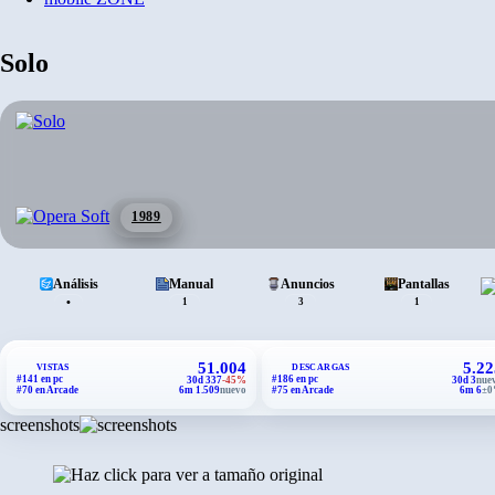
Solo
1989
Análisis
Manual
Anuncios
Pantallas
•
1
3
1
51.004
5.22
VISTAS
DESCARGAS
#141 en pc
#186 en pc
30d 337
-45%
30d 3
nue
#70 en Arcade
6m 1.509
nuevo
#75 en Arcade
6m 6
±
screenshots