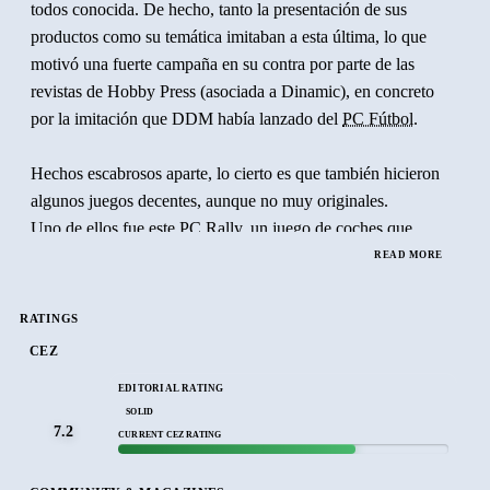
todos conocida. De hecho, tanto la presentación de sus
productos como su temática imitaban a esta última, lo que
motivó una fuerte campaña en su contra por parte de las
revistas de Hobby Press (asociada a Dinamic), en concreto
por la imitación que DDM había lanzado del
PC Fútbol
.
Hechos escabrosos aparte, lo cierto es que también hicieron
algunos juegos decentes, aunque no muy originales.
Uno de ellos fue este PC Rally, un juego de coches que
recuerda bastante al
Carlos Sainz
de
Zigurat
.
READ MORE
En PC Rally puedes elegir entre dos coches, un Toyota y un
RATINGS
Lancia, con los que recorrerás diversos escenarios en una
CEZ
carrera contra el crono.
EDITORIAL RATING
SOLID
Los gráficos no son nada del otro mundo pero cumplen con
7.2
CURRENT CEZ RATING
su cometido. Se tira de las digitalizaciones (toda la
presentación), combinadas con puro pixel art (los coches y