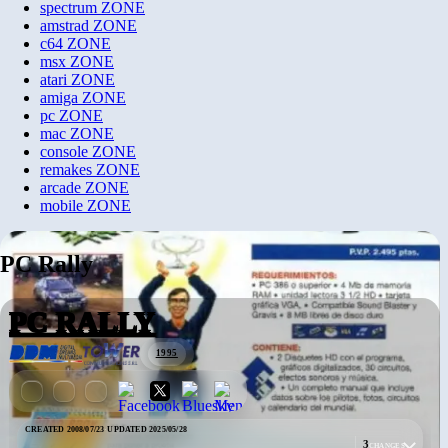
spectrum
ZONE
amstrad
ZONE
c64
ZONE
msx
ZONE
atari
ZONE
amiga
ZONE
pc
ZONE
mac
ZONE
console
ZONE
remakes
ZONE
arcade
ZONE
mobile
ZONE
PC Rally
PC RALLY
1995
CREATED 2008/07/23
·
UPDATED 2025/05/28
3
CHANGES