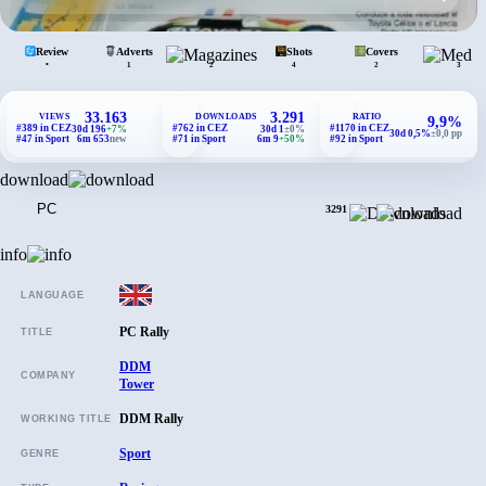
Review
Adverts
Mags.
Shots
Covers
•
1
2
4
2
3
33.163
3.291
VIEWS
DOWNLOADS
RATIO
9,9%
#389 in CEZ
#762 in CEZ
#1170 in CEZ
30d 196
+7%
30d 1
±0%
30d 0,5%
±0,0 pp
#47 in Sport
6m 653
new
#71 in Sport
6m 9
+50%
#92 in Sport
download
PC
3291
info
LANGUAGE
PC Rally
TITLE
DDM
COMPANY
Tower
DDM Rally
WORKING TITLE
Sport
GENRE