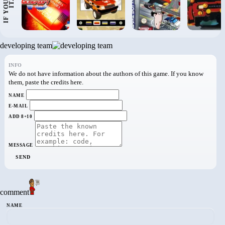
I
F
Y
O
U
L
I
K
E
I
T
.
.
.
›
developing team
INFO
We do not have information about the authors of this game. If you know
them, paste the credits here.
NAME
E-MAIL
ADD 8+10
MESSAGE
SEND
comment
NAME