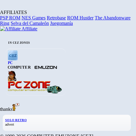
AFFILIATES
PSP ROM
NES Games
Retrobase
ROM Hustler
The Abandonware
Ring
Selva del Camaleón
Juegomanía
Affiliate
IN CEZ ZONES
PC
COMPUTER
thanks
SOLO RETRO
advert