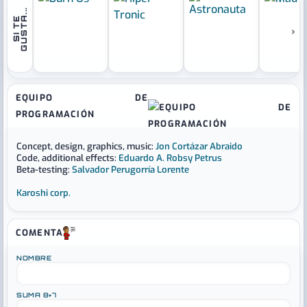
.
S
I
T
E
G
U
S
T
A
.
.
›
EQUIPO DE
PROGRAMACIÓN
Concept, design, graphics, music:
Jon Cortázar Abraido
Code, additional effects:
Eduardo A. Robsy Petrus
Beta-testing:
Salvador Perugorría Lorente
Karoshi corp.
COMENTA
NOMBRE
SUMA 8+7