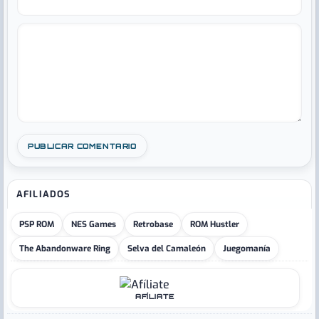
AFILIADOS
PSP ROM
NES Games
Retrobase
ROM Hustler
The Abandonware Ring
Selva del Camaleón
Juegomanía
AFÍLIATE