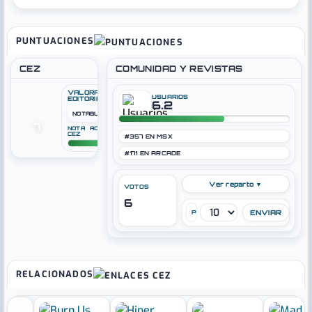
PUNTUACIONES
CEZ
COMUNIDAD Y REVISTAS
VALORACIÓN
USUARIOS
EDITORIAL
6.2
NOTABLE
7
NOTA ACTUAL
CEZ
#357 EN MSX
#171 EN ARCADE
Ver reparto ▼
VOTOS
6
PUNTÚA
RELACIONADOS