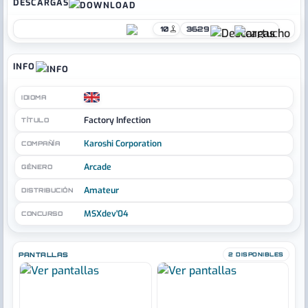
DESCARGAS
10
3629
INFO
IDIOMA
Factory Infection
TÍTULO
Karoshi Corporation
COMPAÑÍA
Arcade
GÉNERO
Amateur
DISTRIBUCIÓN
MSXdev'04
CONCURSO
PANTALLAS
2 DISPONIBLES