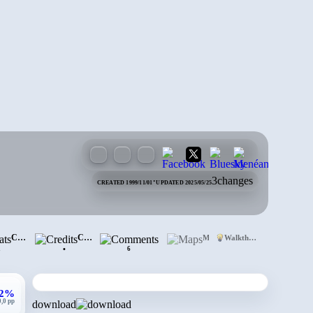
·
3
changes
CREATED 1999/11/01
UPDATED 2025/05/25
ment
Cheats
Credits
Comments
Maps
Walkthrough
•
2
6
,2%
0,0 pp
download