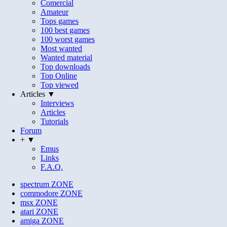
Comercial
Amateur
Tops games
100 best games
100 worst games
Most wanted
Wanted material
Top downloads
Top Online
Top viewed
Articles ▼
Interviews
Articles
Tutorials
Forum
+ ▼
Emus
Links
F.A.Q.
spectrum
ZONE
commodore
ZONE
msx
ZONE
atari
ZONE
amiga
ZONE