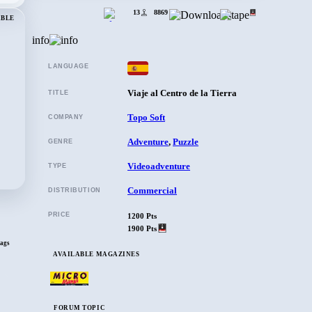
13
8869
ABLE
info
LANGUAGE
Viaje al Centro de la Tierra
TITLE
Topo Soft
COMPANY
Adventure
,
Puzzle
GENRE
Videoadventure
TYPE
Commercial
DISTRIBUTION
PRICE
1200 Pts
1900 Pts
ags
AVAILABLE MAGAZINES
FORUM TOPIC