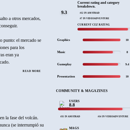
Current rating and category
breakdown.
9.3
#12 IN AMSTRAD
salto a otros mercados,
#7 IN VIDEOADVENTURE
conseguir.
CURRENT CEZ RATING
o punto: el mercado se
Graphics
10
ones para los
Music
8
ras eran ya
rcado.
Gameplay
9.4
READ MORE
 pudo concluirse a tiempo
Presentation
10
e que había tenido
s menos (circunstancia
COMMUNITY & MAGAZINES
ó que las ventas de
USERS
8.8
#31 IN AMSTRAD
#14 IN VIDEOADVENTURE
en la fase del volcán.
os, pues a pesar de la
nunca (se interrumpió su
ban los 16 bits, como
MAGS