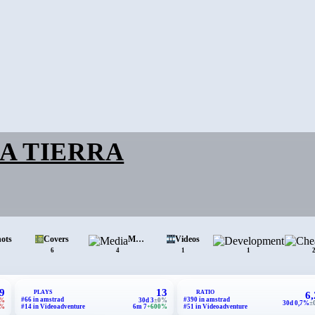
LA TIERRA
hots
Covers
Media
Videos
Develop
6
4
1
1
9
13
PLAYS
RATIO
6
#66 in amstrad
#390 in amstrad
0%
30d 3
±0%
30d 0,7%
±
9%
#14 in Videoadventure
6m 7
+600%
#51 in Videoadventure