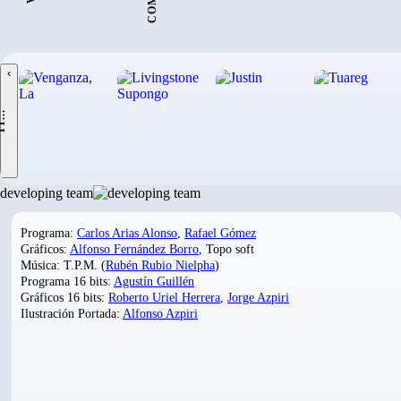
‹
.
developing team
Programa:
Carlos Arias Alonso
,
Rafael Gómez
Gráficos:
Alfonso Fernández Borro
, Topo soft
Música: T.P.M. (
Rubén Rubio Nielpha
)
Programa 16 bits:
Agustín Guillén
Gráficos 16 bits:
Roberto Uriel Herrera
,
Jorge Azpiri
Ilustración Portada:
Alfonso Azpiri