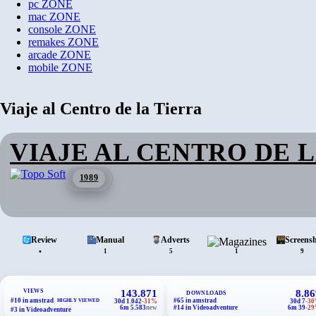
pc
ZONE
mac
ZONE
console
ZONE
remakes
ZONE
arcade
ZONE
mobile
ZONE
Viaje al Centro de la Tierra
VIAJE AL CENTRO DE 
1989
Review
Manual
Adverts
Magazines
Screens
•
1
5
1
9
VIEWS
143.871
8.86
DOWNLOADS
#10 in amstrad
#65 in amstrad
HIGHLY VIEWED
30d 1.042
-31%
30d 7
-3
6m 5.583
new
#14 in Videoadventure
6m 39
-2
#3 in Videoadventure