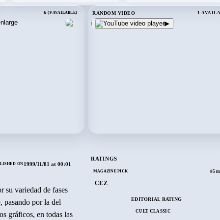
RANDOM VIDEO
6
(9 AVAILABLE)
1 AVAIL
▶
RATINGS
1999/11/01 at 00:01
LISHED ON
MAGAZINE PICK
#5 m
CEZ
r su variedad de fases
EDITORIAL RATING
e, pasando por la del
CULT CLASSIC
os gráficos, en todas las