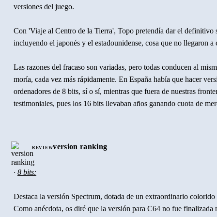
versiones del juego.
Con 'Viaje al Centro de la Tierra', Topo pretendía dar el definitivo 
incluyendo el japonés y el estadounidense, cosa que no llegaron a 
Las razones del fracaso son variadas, pero todas conducen al mism
moría, cada vez más rápidamente. En España había que hacer versi
ordenadores de 8 bits, sí o sí, mientras que fuera de nuestras fronte
testimoniales, pues los 16 bits llevaban años ganando cuota de me
Para más inri, la versión C64, imprescindible para dar el salto, no
por la salida del programador (el único programador de Commodor
version ranking
REVIEW
Topo en toda su historia), y las otras tres se lanzaron con dos fase
que corrigió
Topo Siglo XXI
muchos años después). Tampoco ayud
·
8 bits:
Atari ST y Amiga fuesen testimoniales en nuestro país.
Destaca la versión Spectrum, dotada de un extraordinario colorido 
Eso no explica la falta de interés en el juego en otros países europe
Como anécdota, os diré que la versión para C64 no fue finalizada 
mencionada falta de una versión de 8 bits, en el extranjero domina