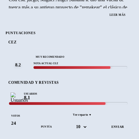
tuerca más a su antiguo proyecto de "remakear" el clásico de
Dinamic.
LEER MÁS
Podréis ver los avances en materia gráfica y sonora y la
PUNTUACIONES
traducción a varios idiomas, además de algunos ajuste de
CEZ
jugabilidad que lo hacen más fiel al original.
MUY RECOMENDADO
NOTA ACTUAL CEZ
8.2
COMUNIDAD Y REVISTAS
USUARIOS
8.1
Ver reparto ▼
VOTOS
24
PUNTÚA