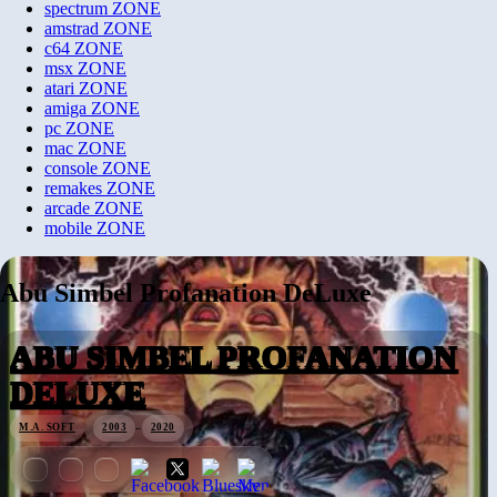
spectrum
ZONE
amstrad
ZONE
c64
ZONE
msx
ZONE
atari
ZONE
amiga
ZONE
pc
ZONE
mac
ZONE
console
ZONE
remakes
ZONE
arcade
ZONE
mobile
ZONE
Abu Simbel Profanation DeLuxe
ABU SIMBEL PROFANATION
DELUXE
M.A. SOFT
2003
–
2020