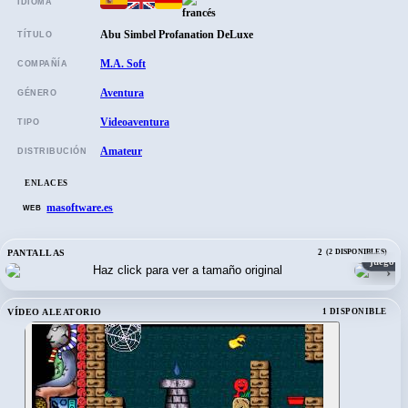
IDIOMA
Abu Simbel Profanation DeLuxe
TÍTULO
M.A. Soft
COMPAÑÍA
Aventura
GÉNERO
Videoaventura
TIPO
Amateur
DISTRIBUCIÓN
ENLACES
masoftware.es
WEB
PANTALLAS
2
(2 DISPONIBLES)
juego | 
›
VÍDEO ALEATORIO
1 DISPONIBLE