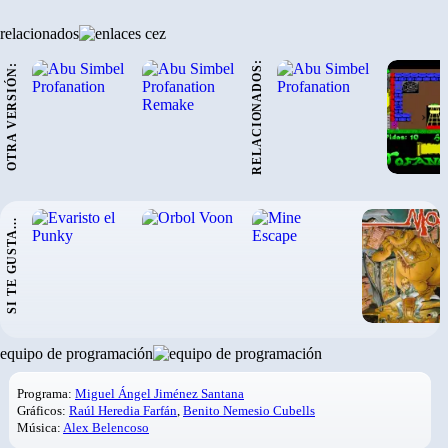
relacionados
RELACIONADOS:
OTRA VERSIÓN:
›
SI TE GUSTA...
›
equipo de programación
Programa:
Miguel Ángel Jiménez Santana
Gráficos:
Raúl Heredia Farfán
,
Benito Nemesio Cubells
Música:
Alex Belencoso