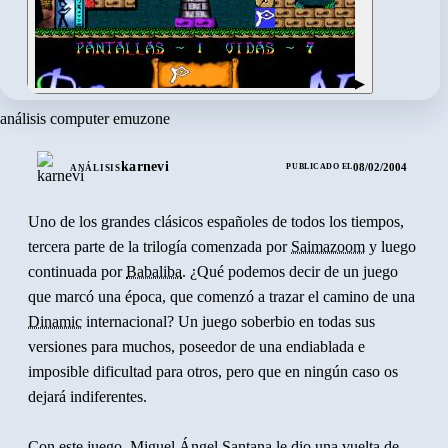
▶
análisis computer emuzone
karnevi
08/02/2004
PUBLICADO EL
ANÁLISIS
Uno de los grandes clásicos españoles de todos los tiempos,
tercera parte de la trilogía comenzada por
Saimazoom
y luego
continuada por
Babaliba
. ¿Qué podemos decir de un juego
que marcó una época, que comenzó a trazar el camino de una
Dinamic
internacional? Un juego soberbio en todas sus
versiones para muchos, poseedor de una endiablada e
imposible dificultad para otros, pero que en ningún caso os
dejará indiferentes.
Con este juego, Miguel Ángel Santana le dio una vuelta de