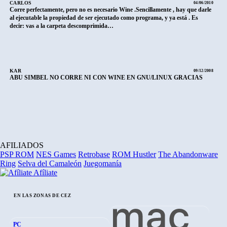
CARLOS
04/06/2010
Corre perfectamente, pero no es necesario Wine .Sencillamente , hay que darle
al ejecutable la propiedad de ser ejecutado como programa, y ya está . Es
decir: vas a la carpeta descomprimida…
KAR
09/12/2008
ABU SIMBEL NO CORRE NI CON WINE EN GNU/LINUX GRACIAS
AFILIADOS
PSP ROM
NES Games
Retrobase
ROM Hustler
The Abandonware
Ring
Selva del Camaleón
Juegomanía
Afíliate
EN LAS ZONAS DE CEZ
PC