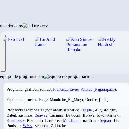
relacionados
‹
equipo de programación
Programa, gráficos, sonido:
Francisco Javier Velasco
(
Pagantipaco
).
Equipo de pruebas: Edge, Mandrake_El_Mago, Onofre, [c|-|e]
Probadores adicionales (por orden alfabético):
anjuel
, AugustoRuiz,
Babul, sus hijos,
Benway
, Caranim, Davidcm, Iforeve, Jovo, Karnevi,
Kendroock
, Konamito, LordFred,
Metalbrain
, na_th_an,
Sejuan
, The
Punisher,
WYZ
, Zemman, Zikitrake