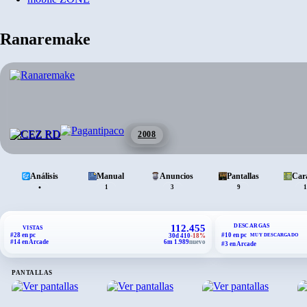
Ranaremake
2008
Análisis
Manual
Anuncios
Pantallas
Car
•
1
3
9
1
DESCARGAS
112.455
VISTAS
#28 en pc
#10 en pc
30d 410
-18%
MUY DESCARGADO
#14 en Arcade
6m 1.989
nuevo
#3 en Arcade
PANTALLAS