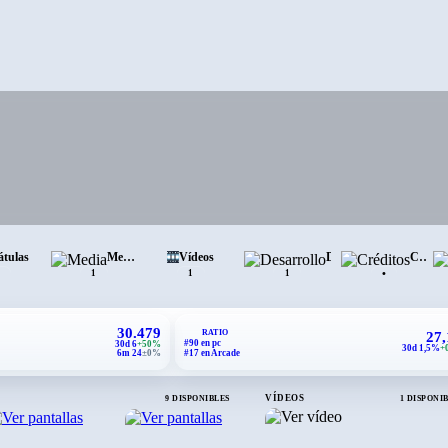
átulas
Media
Vídeos
Desarrollo
Créditos
•
1
1
1
30.479
RATIO
27
#90 en pc
30d 6
+50%
30d 1,5%
+
6m 24
±0%
#17 en Arcade
VÍDEOS
9 DISPONIBLES
1 DISPONI
›