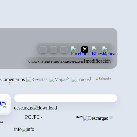
·
1
modificación
CREADA 10/11/2008
MODIFICADA 02/02/2021
Comentarios
Revistas
Mapas
Trucos
Solución
2
,1%
0,7 pp
descargas
PC
/
PC
/
30479
BLE
info