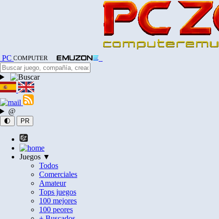
PC
COMPUTER
@
🌓
PR
Juegos ▼
Todos
Comerciales
Amateur
Tops juegos
100 mejores
100 peores
+ Buscados