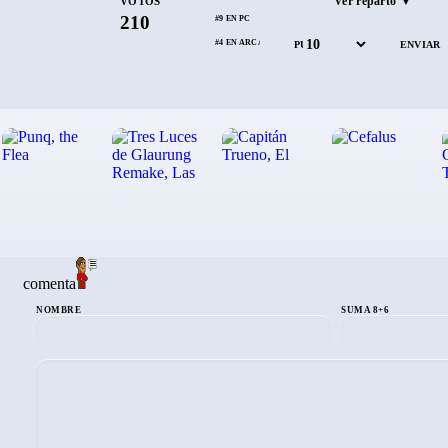
Ver reparto ▼
VOTOS
210
#9 EN PC
#4 EN ARCADE
PUNTÚA
comenta
NOMBRE
SUMA 8+6