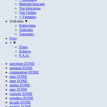
Material buscado
Top descargas
Top Online
+ Visitados
Artículos ▼
Entrevistas
Artículos
Tutoriales
Foro
+ ▼
Emus
Enlaces
F.A.Q.
spectrum
ZONE
amstrad
ZONE
commodore
ZONE
msx
ZONE
atari
ZONE
amiga
ZONE
mac
ZONE
console
ZONE
remakes
ZONE
arcade
ZONE
mobile
ZONE