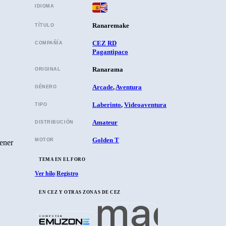
IDIOMA
Ranaremake
TÍTULO
CEZ RD
COMPAÑÍA
Pagantipaco
Ranarama
ORIGINAL
Arcade
,
Aventura
GÉNERO
Laberinto
,
Videoaventura
TIPO
Amateur
DISTRIBUCIÓN
Golden T
MOTOR
tener
TEMA EN EL FORO
Ver hilo
Registro
|
EN CEZ Y OTRAS ZONAS DE CEZ
COMPUTER