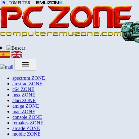
PC
COMPUTER
spectrum
ZONE
amstrad
ZONE
c64
ZONE
msx
ZONE
atari
ZONE
amiga
ZONE
mac
ZONE
console
ZONE
remakes
ZONE
arcade
ZONE
mobile
ZONE