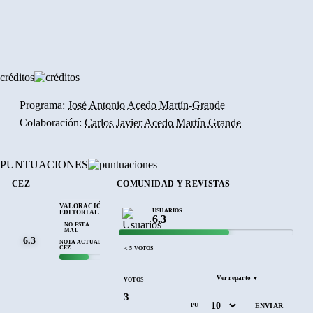
créditos
Programa:
José Antonio Acedo Martín
-
Grande
Colaboración:
Carlos Javier Acedo Martín Grande
PUNTUACIONES
CEZ
COMUNIDAD Y REVISTAS
VALORACIÓN
USUARIOS
EDITORIAL
6.3
NO ESTÁ
MAL
6.3
NOTA ACTUAL
CEZ
< 5 VOTOS
Ver reparto ▼
VOTOS
3
PUNTÚA