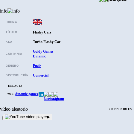
info
IDIOMA
Flashy Cars
TÍTULO
Turbo Flashy Car
AKA
Goldy Games
COMPAÑÍA
Dinamic
Puzle
GÉNERO
Comercial
DISTRIBUCIÓN
ENLACES
dinamic.games
|
WEB
vídeo aleatorio
2 DISPONIBLES
▶