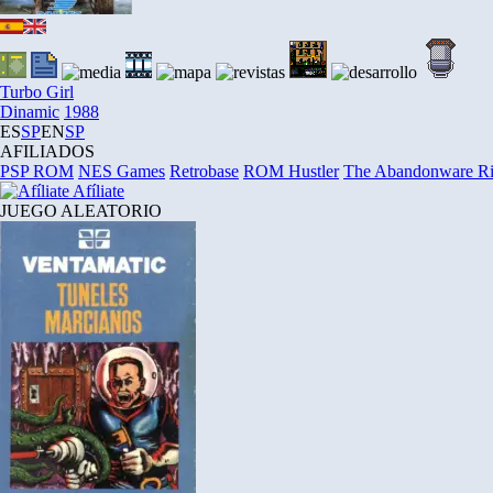
Turbo Girl
Dinamic
1988
ES
SP
EN
SP
AFILIADOS
PSP ROM
NES Games
Retrobase
ROM Hustler
The Abandonware R
Afíliate
JUEGO ALEATORIO