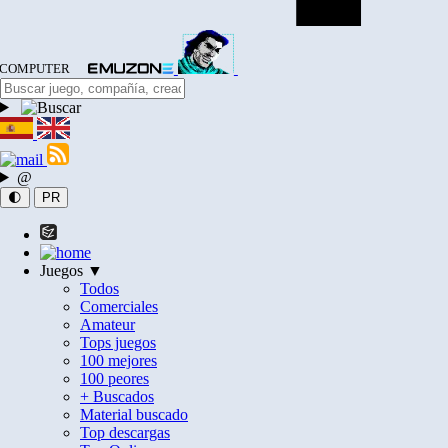
COMPUTER
@
🌓
PR
Juegos ▼
Todos
Comerciales
Amateur
Tops juegos
100 mejores
100 peores
+ Buscados
Material buscado
Top descargas