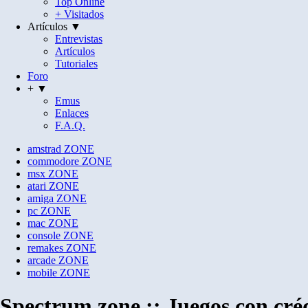
Top Online
+ Visitados
Artículos ▼
Entrevistas
Artículos
Tutoriales
Foro
+ ▼
Emus
Enlaces
F.A.Q.
amstrad
ZONE
commodore
ZONE
msx
ZONE
atari
ZONE
amiga
ZONE
pc
ZONE
mac
ZONE
console
ZONE
remakes
ZONE
arcade
ZONE
mobile
ZONE
Spectrum zone :: Juegos con créd