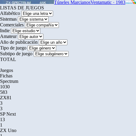
Túneles Marcianos
Ventamatic · 1983
LISTAS DE JUEGOS
Alfabético
Sistemas
Comerciales
Indie
Amateur
Año de publicación
Tipo de juego
Subtipo de juego
TOTAL
Juegos
Fichas
Spectrum
1030
583
ZX81
3
3
SP Next
13
1
ZX Uno
1