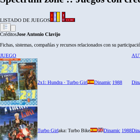
LISTADO DE JUEGOS
Créditos
Jose Antonio Clavijo
Fichas, sistemas, compañías y recursos relacionados con su participac
JUEGO
AU
2x1: Hundra · Turbo Girl
Dinamic
1988
Din
Turbo Girl
aka: Turbo Bike
Dinamic
1988
Din