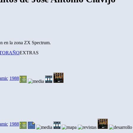
ión en la zona ZX Spectrum.
TOR
AÑO
EXTRAS
amic
1988
amic
1988