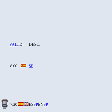
VAL.
ID.
DESC.
8.00
SP
7.20
ES
SP
EN
SP