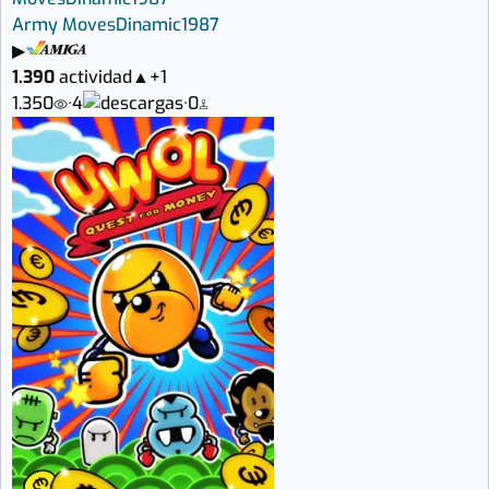
Army Moves
Dinamic
1987
▶
1.390
actividad
▲
+1
1.350
·
4
·
0