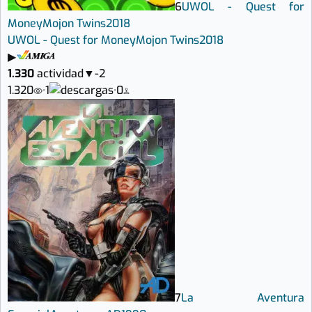
6
UWOL - Quest for
Money
Mojon Twins
2018
UWOL - Quest for Money
Mojon Twins
2018
▶
1.330
actividad
▼
-2
1.320
·
1
·
0
7
La Aventura