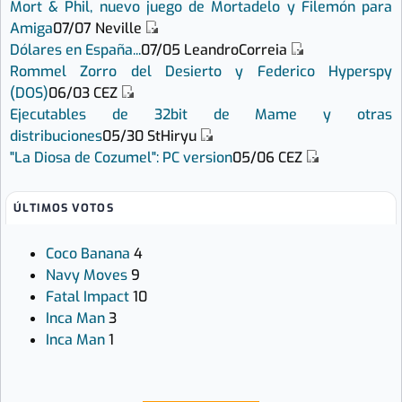
Mort & Phil, nuevo juego de Mortadelo y Filemón para
Amiga
07/07
Neville
Dólares en España...
07/05
LeandroCorreia
Rommel Zorro del Desierto y Federico Hyperspy
(DOS)
06/03
CEZ
Ejecutables de 32bit de Mame y otras
distribuciones
05/30
StHiryu
"La Diosa de Cozumel": PC version
05/06
CEZ
ÚLTIMOS VOTOS
Coco Banana
4
Navy Moves
9
Fatal Impact
10
Inca Man
3
Inca Man
1