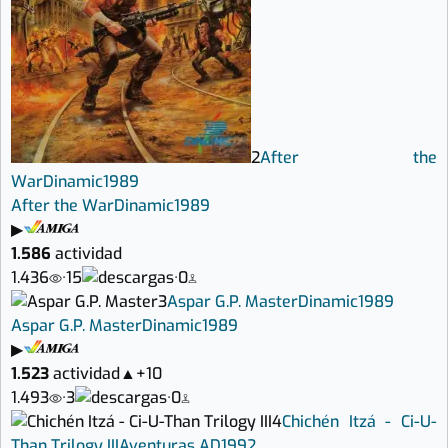
2
After the
War
Dinamic
1989
After the War
Dinamic
1989
▶
1.586
actividad
1.436
·
15
·
0
3
Aspar G.P. Master
Dinamic
1989
Aspar G.P. Master
Dinamic
1989
▶
1.523
actividad
▲
+10
1.493
·
3
·
0
4
Chichén Itzá - Ci-U-
Than Trilogy III
Aventuras AD
1992