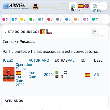
COMPUTER
spectrum
amstrad
c64
msx
atari
pc
mac
console
remakes
arcade
mobile
ZONE
ZONE
ZONE
ZONE
ZONE
ZONE
ZONE
ZONE
ZONE
ZONE
ZONE
Amiga zone :: Juegos del con
LISTADO DE JUEGOS
Concurso
Posadas
Participantes y fichas asociadas a esta convocatoria.
JUEGO
AUTOR
AÑO
EXTRAS
VAL.
ID.
DESC.
Operación
Fallida
Iron
2022
AG
Iron
Gate
Gate
2022
AFILIADOS