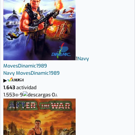
1
Navy
Moves
Dinamic
1989
Navy Moves
Dinamic
1989
▶
1.643
actividad
1.553
·
9
·
0