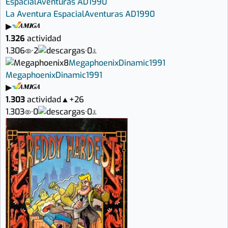
Espacial
Aventuras AD
1990
La Aventura Espacial
Aventuras AD
1990
▶
1.326
actividad
1.306
·
2
·
0
8
Megaphoenix
Dinamic
1991
Megaphoenix
Dinamic
1991
▶
1.303
actividad
▲
+26
1.303
·
0
·
0