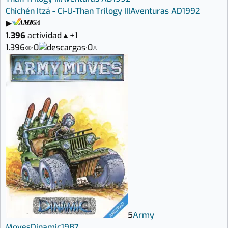
Chichén Itzá - Ci-U-Than Trilogy III
Aventuras AD
1992
▶
1.396
actividad
▲
+1
1.396
·
0
·
0
5
Army
Moves
Dinamic
1987