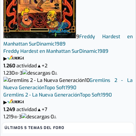
9
Freddy Hardest en
Manhattan Sur
Dinamic
1989
Freddy Hardest en Manhattan Sur
Dinamic
1989
▶
1.260
actividad
▲
+2
1.230
·
3
·
0
10
Gremlins 2 - La
Nueva Generación
Topo Soft
1990
Gremlins 2 - La Nueva Generación
Topo Soft
1990
▶
1.249
actividad
▲
+7
1.219
·
3
·
0
ÚLTIMOS 5 TEMAS DEL FORO