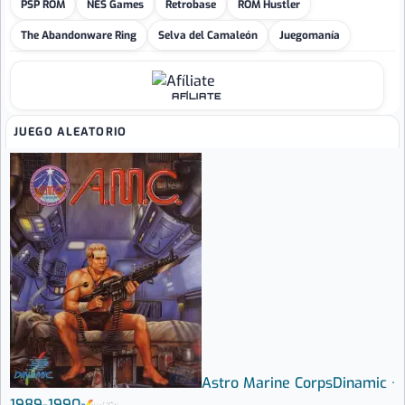
PSP ROM
NES Games
Retrobase
ROM Hustler
The Abandonware Ring
Selva del Camaleón
Juegomanía
AFÍLIATE
JUEGO ALEATORIO
Astro Marine Corps
Dinamic ·
1989-1990