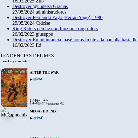
16/02/2025
Zup
Destroyer
@Cidelsa Gracias
27/05/2024
administradores
Destroyer
Fernando Yago (Ferran Yago), 1980
25/05/2024
Cidelsa
Ring Riders
perche non funziona ring riders
26/02/2023
giuseppe
Destroyer
En mi infancia, pasé horas frente a la pantalla hasta l
16/02/2023
Ed
TENDENCIAS DEL MES
ranking completo
AFTER THE WAR
1
Dinamic
1989
▶
1.446
actividad
1.446
·
0
·
0
MEGAPHOENIX
2
Dinamic
1991
▶