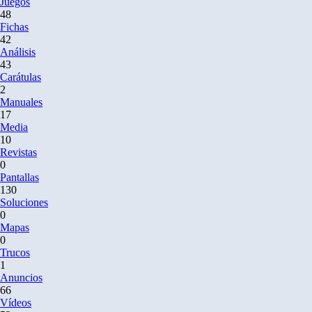
Juegos
48
Fichas
42
Análisis
43
Carátulas
2
Manuales
17
Media
10
Revistas
0
Pantallas
130
Soluciones
0
Mapas
0
Trucos
1
Anuncios
66
Vídeos