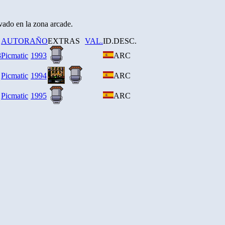
rvado en la zona arcade.
AUTOR
AÑO
EXTRAS
VAL.
ID.
DESC.
3
Picmatic
1993
ARC
Picmatic
1994
ARC
Picmatic
1995
ARC