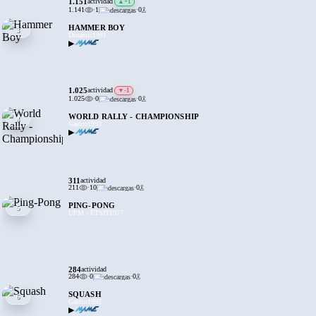
1.151
actividad
▲
+1
1.141
·
1
·
0
HAMMER BOY
3
Dinamic
1991
▶
1.025
actividad
▼
-1
1.025
·
0
·
0
WORLD RALLY - CHAMPIONSHIP
4
Gaelco
1993
▶
311
actividad
211
·
10
·
0
PING-PONG
5
UPM - ETSIT
1977
284
actividad
284
·
0
·
0
SQUASH
6
Gaelco
1992
▶