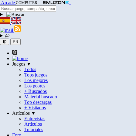
Arcade
COMPUTER
@
🌓
PR
Juegos ▼
Todos
Tops juegos
Los mejores
Los peores
+ Buscados
Material buscado
Top descargas
+ Visitados
Artículos ▼
Entrevistas
Artículos
Tutoriales
Foro