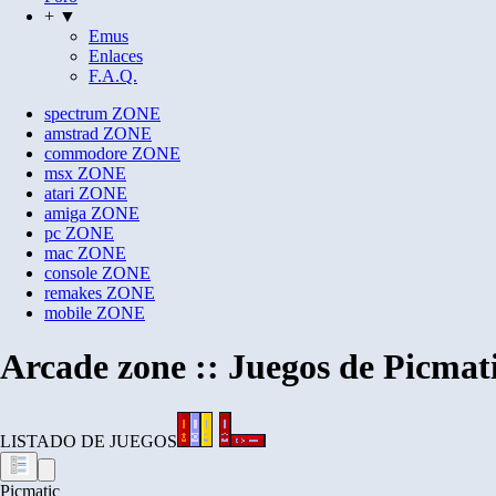
+ ▼
Emus
Enlaces
F.A.Q.
spectrum
ZONE
amstrad
ZONE
commodore
ZONE
msx
ZONE
atari
ZONE
amiga
ZONE
pc
ZONE
mac
ZONE
console
ZONE
remakes
ZONE
mobile
ZONE
Arcade zone :: Juegos de Picmat
LISTADO DE JUEGOS
Picmatic