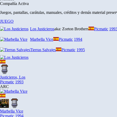
Compañía
Activa
Juegos, pantallas, carátulas, manuales, créditos y demás material prese
JUEGO
Los Justicieros
aka: Zorton Brothers
Picmatic
199
Marbella Vice
Picmatic
1994
Tierras Salvajes
Picmatic
1995
Justicieros, Los
Picmatic
1993
ARC
Marbella Vice
Picmatic
1994