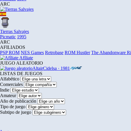
ARC
Tierras Salvajes
Picmatic
1995
ARC
AFILIADOS
PSP ROM
NES Games
Retrobase
ROM Hustler
The Abandonware R
Afíliate
JUEGO ALEATORIO
Altair
Cidelsa · 1981
LISTAS DE JUEGOS
Alfabético
Comerciales
Indie
Amateur
Año de publicación
Tipo de juego
Subtipo de juego