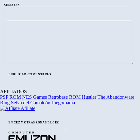
SUMA 8+2
AFILIADOS
PSP ROM
NES Games
Retrobase
ROM Hustler
The Abandonware
Ring
Selva del Camaleón
Juegomanía
Afíliate
EN CEZ Y OTRAS ZONAS DE CEZ
COMPUTER