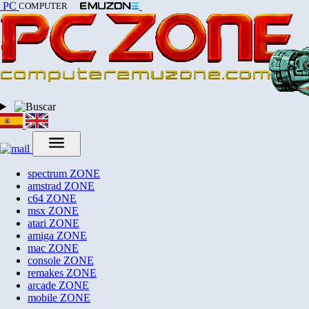
PC
COMPUTER
spectrum
ZONE
amstrad
ZONE
c64
ZONE
msx
ZONE
atari
ZONE
amiga
ZONE
mac
ZONE
console
ZONE
remakes
ZONE
arcade
ZONE
mobile
ZONE