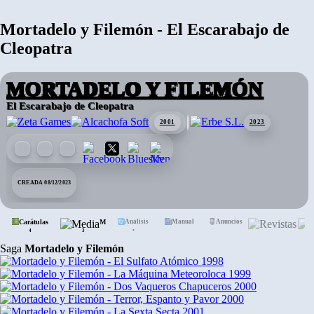
Mortadelo y Filemón - El Escarabajo de
Cleopatra
MORTADELO Y FILEMÓN
El Escarabajo de Cleopatra
2001
2023
CREADA 08/12/2023
Carátulas
Media
Análisis
Manual
Anuncios
Revis
•
4
3
Saga
Mortadelo y Filemón
1998
1999
2000
2000
2001