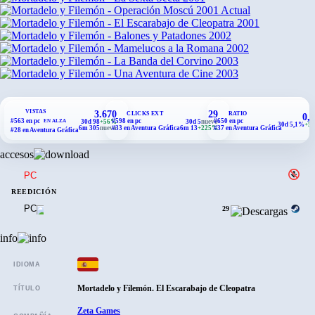
2001
Actual
2001
2002
2002
2003
2003
VISTAS
3.670
29
CLICKS EXT
RATIO
0,
#563 en pc
#598 en pc
#650 en pc
EN ALZA
30d 98
+56%
30d 5
nuevo
30d 5,1%
+5,
6m 305
nuevo
#33 en Aventura Gráfica
6m 13
+225%
#37 en Aventura Gráfica
#28 en Aventura Gráfica
accesos
PC
REEDICIÓN
PC
29
info
IDIOMA
Mortadelo y Filemón. El Escarabajo de Cleopatra
TÍTULO
Zeta Games