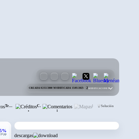
2
CREADA 02/11/2000
·
MODIFICADA 15/05/2025
MODIFICACIONES
Trucos
Créditos
Comentarios
Mapas
Solución
•
1
1
,5%
0,0 pp
descargas