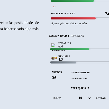
-0.3
7.
NOTA ORIGINAL CEZ
echan las posibilidades de
al principio nos vinimos arriba
ría haber sacado algo más
COMUNIDAD Y REVISTAS
USUARIOS
6.4
REVISTAS
4.3
VOTOS
#100 EN AMSTRAD
36
#44 EN ARCADE
Ver reparto ▼
PUNTÚA