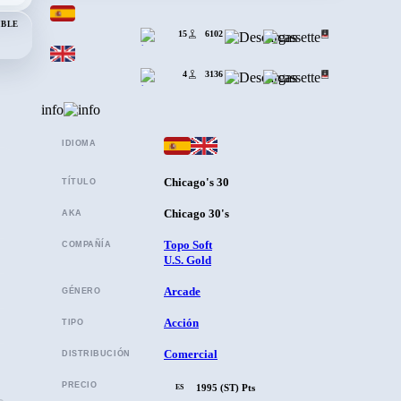
IBLE
15
6102
4
3136
info
IDIOMA
Chicago's 30
TÍTULO
Chicago 30's
AKA
Topo Soft
COMPAÑÍA
U.S. Gold
Arcade
GÉNERO
Acción
TIPO
Comercial
DISTRIBUCIÓN
PRECIO
1995 (ST) Pts
ES