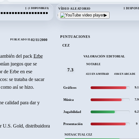
VÍDEO ALEATORIO
1
(1 DISPONIBLES)
1 DISPON
▶
TALLE
PUNTUACIONES
02/11/2000
PUBLICADO EL
CEZ
 también del pack
Erbe
VALORACIÓN EDITORIAL
onían juegos que se
NOTABLE
7.3
or de Erbe en ese
#223 EN AMSTRAD
#104 EN ARCADE
os: se trataba de sacar
 como así se hizo.
Gráficos
9.1
Música
7.9
ene calidad para dar y
Jugabilidad
6.2
Presentación
9
r U.S. Gold, distribuidora
NOTA ACTUAL CEZ