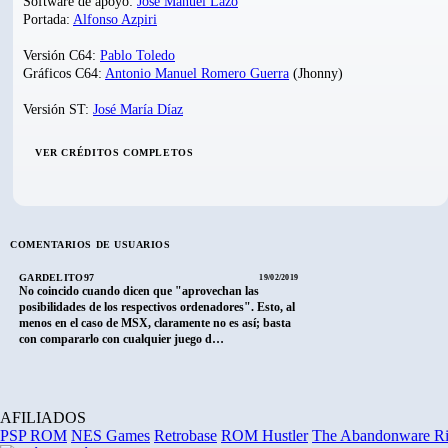
Software de apoyo:
José Manuel Lazo
Portada:
Alfonso Azpiri
Versión C64:
Pablo Toledo
Gráficos C64:
Antonio Manuel Romero Guerra
(Jhonny)
Versión ST:
José María Díaz
VER CRÉDITOS COMPLETOS
COMENTARIOS DE USUARIOS
GARDELITO97
19/02/2019
No coincido cuando dicen que "aprovechan las
posibilidades de los respectivos ordenadores". Esto, al
menos en el caso de MSX, claramente no es así; basta
con compararlo con cualquier juego d…
AFILIADOS
PSP ROM
NES Games
Retrobase
ROM Hustler
The Abandonware R