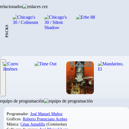
relacionados
PACKS
‹
equipo de programación
Programador:
José Manuel Muñoz
Gráficos:
Roberto Potenciano Acebes
Música:
César Astudillo
(Gominolas)