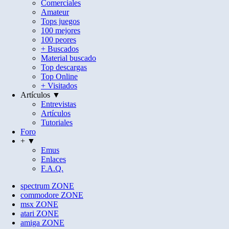
Comerciales
Amateur
Tops juegos
100 mejores
100 peores
+ Buscados
Material buscado
Top descargas
Top Online
+ Visitados
Artículos ▼
Entrevistas
Artículos
Tutoriales
Foro
+ ▼
Emus
Enlaces
F.A.Q.
spectrum
ZONE
commodore
ZONE
msx
ZONE
atari
ZONE
amiga
ZONE