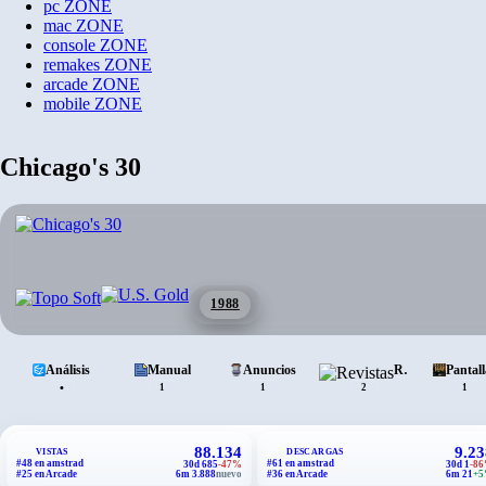
pc
ZONE
mac
ZONE
console
ZONE
remakes
ZONE
arcade
ZONE
mobile
ZONE
Chicago's 30
1988
Análisis
Manual
Anuncios
Revistas
Pantal
•
1
1
2
1
88.134
9.23
VISTAS
DESCARGAS
#48 en amstrad
#61 en amstrad
30d 685
-47%
30d 1
-8
#25 en Arcade
6m 3.888
nuevo
#36 en Arcade
6m 21
+