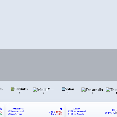
las
Carátulas
Media
Vídeos
Desarrollo
2
2
1
1
8
19
PARTIDAS
RATIO
10
#35 en amstrad
#206 en amstrad
6%
30d 0
-100%
30d 0,1%
±
5%
#16 en Arcade
6m 2
-33%
#108 en Arcade