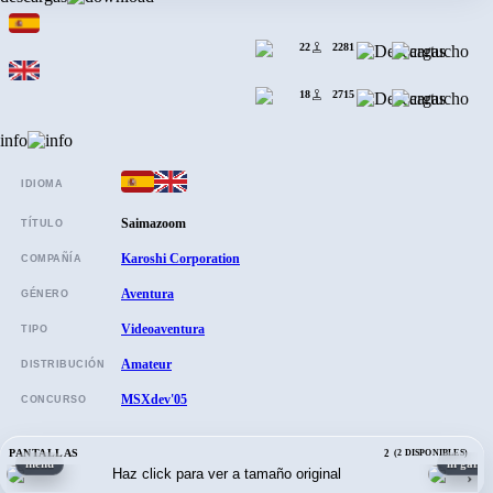
22
2281
18
2715
info
IDIOMA
Saimazoom
TÍTULO
Karoshi Corporation
COMPAÑÍA
Aventura
GÉNERO
Videoaventura
TIPO
Amateur
DISTRIBUCIÓN
MSXdev'05
CONCURSO
PANTALLAS
2
(2 DISPONIBLES)
menu
in game
›