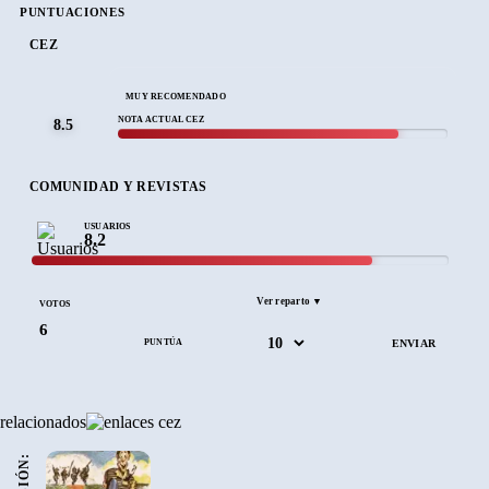
Si sois fans de los juegos de
Dinamic
y Karoshi, no os lo
PUNTUACIONES
podéis perder.
CEZ
MUY RECOMENDADO
NOTA ACTUAL CEZ
8.5
COMUNIDAD Y REVISTAS
USUARIOS
8.2
Ver reparto ▼
VOTOS
6
PUNTÚA
relacionados