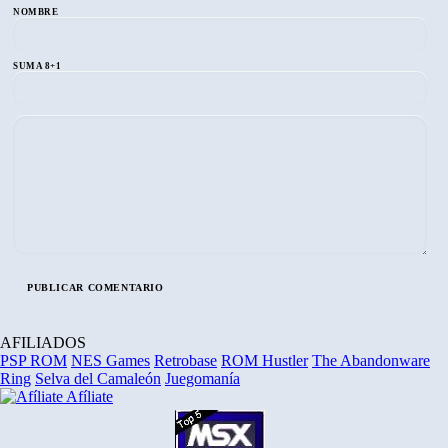
NOMBRE
SUMA 8+1
AFILIADOS
PSP ROM
NES Games
Retrobase
ROM Hustler
The Abandonware
Ring
Selva del Camaleón
Juegomanía
Afíliate