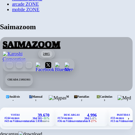
arcade
ZONE
mobile
ZONE
Saimazoom
SAIMAZOOM
2005
CREADA 23/03/2011
Análisis
Manual
Mapas
Pantallas
Carátulas
•
1
1
2
3
1
39.670
4.996
VISTAS
DESCARGAS
PARTIDAS
›
#244 en msx
#174 en msx
#33 en msx
30d 305
+31%
30d 1
±0%
#43 en Videoaventura
6m 1.038
nuevo
#36 en Videoaventura
6m 8
-27%
#13 en Videoaventu
descargas