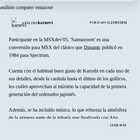
análisis computer emuzone
karnevi
23/03/2011
PUBLICADO EL
ANÁLISIS
Participante en la MSXdev'05, 'Saimazoom' es una
conversión para MSX del clásico que
Dinamic
publicó en
1984 para Spectrum.
Cuenta con el habitual buen gusto de Karoshi en cada uno de
sus detalles, desde la carátula hasta el último de los gráficos,
los cuáles aprovechan al máximo la capacidad de la primera
generación del ordenador japonés.
Además, se ha incluído música, lo que refuerza la atmósfera
de la primera parte de la trilogía que finalizaría con
Abu
Simbel Profanation
.
LEER MÁS