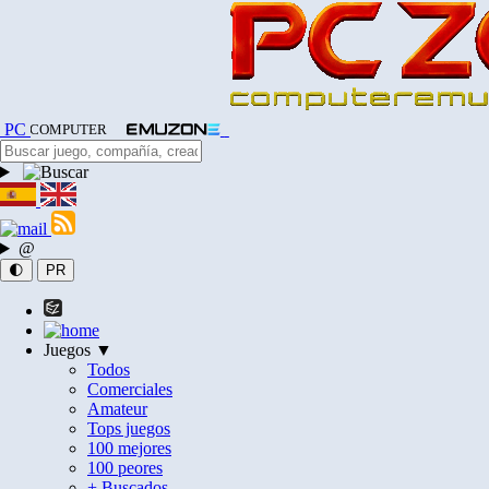
PC
COMPUTER
@
🌓
PR
Juegos ▼
Todos
Comerciales
Amateur
Tops juegos
100 mejores
100 peores
+ Buscados