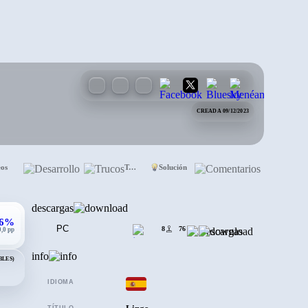
CREADA 09/12/2023
eos
Desarrollo
Trucos
Solución
Comentarios
descargas
,6%
PC
8
76
0,0 pp
info
BLES)
IDIOMA
TÍTULO