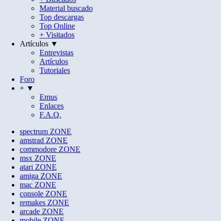
Material buscado
Top descargas
Top Online
+ Visitados
Artículos ▼
Entrevistas
Artículos
Tutoriales
Foro
+ ▼
Emus
Enlaces
F.A.Q.
spectrum
ZONE
amstrad
ZONE
commodore
ZONE
msx
ZONE
atari
ZONE
amiga
ZONE
mac
ZONE
console
ZONE
remakes
ZONE
arcade
ZONE
mobile
ZONE