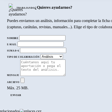
¿Quieres ayudarnos?
TRABAJANDO
Puedes enviarnos un análisis, información para completar la ficha o
(capturas, carátulas, revistas, manuales...). Elige el tipo de colabo
NOMBRE
E-MAIL
SUMA 8+6
TIPO DE COLABORACIÓN
MENSAJE
ARCHIVO
Máx. 25 MB.
ENVIAR
relacionados