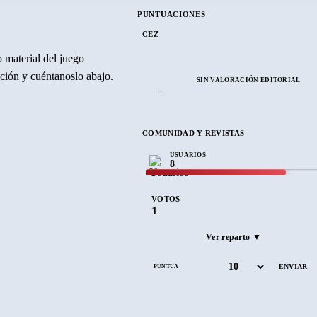
PUNTUACIONES
CEZ
 material del juego
ración y cuéntanoslo abajo.
SIN VALORACIÓN EDITORIAL
–
COMUNIDAD Y REVISTAS
USUARIOS
8
VOTOS
1
Ver reparto ▼
PUNTÚA