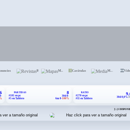
nuncios
Revistas
Mapas
Carátulas
Media
Víd
6
8
PARTIDAS
RATIO
9
#101 en pc
#270 en pc
0
-
30d 0
-
30d 0,0%
±
0%
#5 en Tablero
6m 0
-100%
#11 en Tablero
3
(3 DISPONI