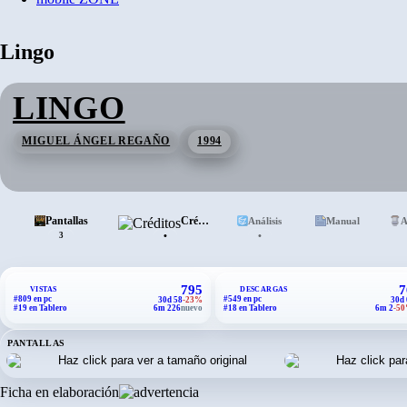
Lingo
LINGO
MIGUEL ÁNGEL REGAÑO
1994
Pantallas
Créditos
Análisis
Manual
A
•
•
3
795
7
VISTAS
DESCARGAS
#809 en pc
#549 en pc
30d 58
-23%
30d 
#19 en Tablero
6m 226
nuevo
#18 en Tablero
6m 2
-5
PANTALLAS
Ficha en elaboración