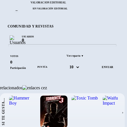
VALORACIÓN EDITORIAL
SIN VALORACIÓN EDITORIAL
–
COMUNIDAD Y REVISTAS
USUARIOS
0
Ver reparto ▼
VOTOS
0
PUNTÚA
Participación
relacionados
SI TE GUSTA...
›