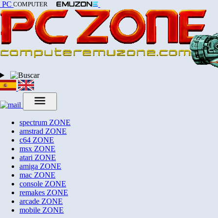
PC
COMPUTER
spectrum
ZONE
amstrad
ZONE
c64
ZONE
msx
ZONE
atari
ZONE
amiga
ZONE
mac
ZONE
console
ZONE
remakes
ZONE
arcade
ZONE
mobile
ZONE