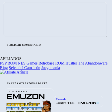
AFILIADOS
PSP ROM
NES Games
Retrobase
ROM Hustler
The Abandonware
Ring
Selva del Camaleón
Juegomanía
Afíliate
EN CEZ Y OTRAS ZONAS DE CEZ
COMPUTER
Console
COMPUTER