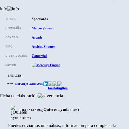
info
Spacelords
TÍTULO
MercurySteam
COMPAÑÍA
Arcade
GÉNERO
Acción
,
Shooter
TIPO
Comercial
DISTRIBUCIÓN
MOTOR
ENLACES
mercurysteam.com
|
WEB
Ficha en elaboración
¿Quieres ayudarnos?
TRABAJANDO
Puedes enviarnos un análisis, información para completar la