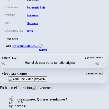
Sequentia Soft
COMPAÑÍA
Aventura
GÉNERO
Opciones
TIPO
Indie
DISTRIBUCIÓN
ENLACES
sequentia-soft.itch....
|
WEB
PANTALLAS
2
(2 DISPONIBLES)
›
VÍDEO ALEATORIO
1 DISPONIBLE
▶
Ficha en elaboración
¿Quieres ayudarnos?
TRABAJANDO