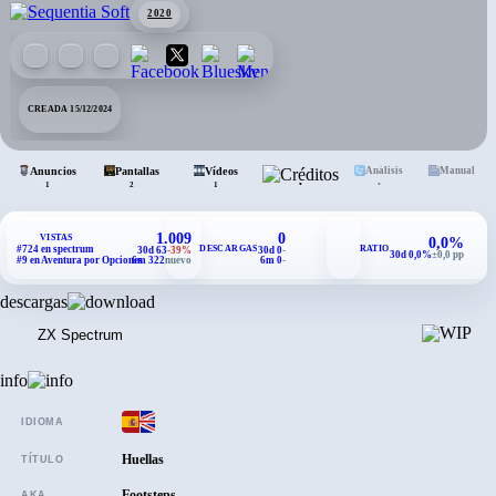
2020
CREADA 15/12/2024
Anuncios
Pantallas
Vídeos
Créditos
Análisis
Manual
•
•
1
2
1
1.009
0
VISTAS
0,0%
DESCARGAS
RATIO
#724 en spectrum
30d 63
-39%
30d 0
-
30d 0,0%
±0,0 pp
#9 en Aventura por Opciones
6m 322
nuevo
6m 0
-
descargas
ZX Spectrum
info
IDIOMA
Huellas
TÍTULO
Footsteps
AKA