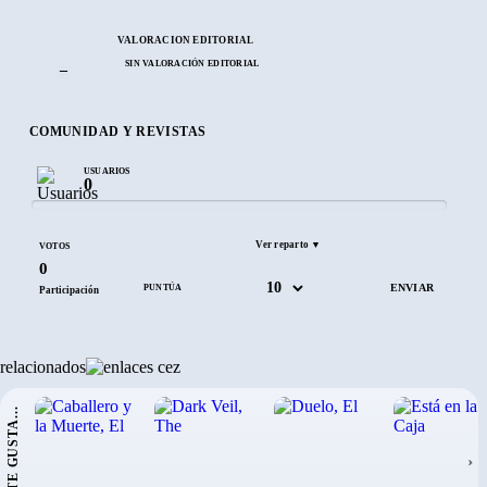
VALORACIÓN EDITORIAL
SIN VALORACIÓN EDITORIAL
–
COMUNIDAD Y REVISTAS
USUARIOS
0
Ver reparto ▼
VOTOS
0
PUNTÚA
Participación
relacionados
SI TE GUSTA...
›