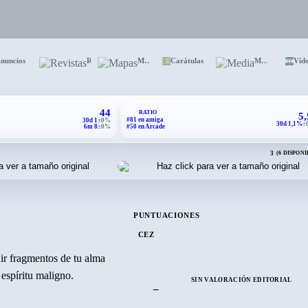
nuncios
Revistas
Mapas
Carátulas
Media
Víd
44
RATIO
5
#81 en amiga
30d 1
±0%
30d 1,1%
±
6m 8
±0%
#50 en Arcade
3
(6 DISPONI
PUNTUACIONES
CEZ
r fragmentos de tu alma
 espíritu maligno.
SIN VALORACIÓN EDITORIAL
–