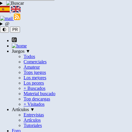
@
🌓
PR
Juegos ▼
Todos
Comerciales
Amateur
Tops juegos
Los mejores
Los peores
+ Buscados
Material buscado
Top descargas
+ Visitados
Artículos ▼
Entrevistas
Artículos
Tutoriales
Foro