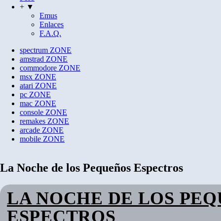
+ ▼
Emus
Enlaces
F.A.Q.
spectrum
ZONE
amstrad
ZONE
commodore
ZONE
msx
ZONE
atari
ZONE
pc
ZONE
mac
ZONE
console
ZONE
remakes
ZONE
arcade
ZONE
mobile
ZONE
La Noche de los Pequeños Espectros
LA NOCHE DE LOS PE
ESPECTROS