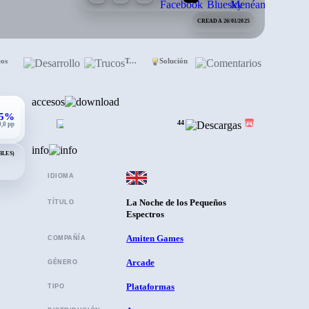
CREADA 26/01/2025
eos
Desarrollo
Trucos
Solución
Comentarios
accesos
,5%
44
0,0 pp
info
BLES)
IDIOMA
La Noche de los Pequeños
TÍTULO
Espectros
Amiten Games
COMPAÑÍA
Arcade
GÉNERO
Plataformas
TIPO