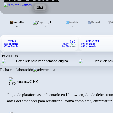
2024
Pantallas
Créditos
Análisis
Manual
A
•
•
6
795
VISTAS
CLICKS EXT
#115 en amiga
#97 en amiga
30d 91
+32%
#73 en Arcade
6m 300
nuevo
#60 en Arcade
PANTALLAS
Ficha en elaboración
CEZ
PREVIEW
Juego de plataformas ambientado en Halloween, donde debes reuni
antes del amanecer para restaurar tu forma completa y enfrentar un