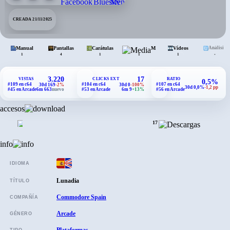
CREADA 21/11/2025
Manual
Pantallas
Carátulas
Media
Vídeos
Análisis
•
1
4
1
1
1
3.220
17
VISTAS
CLICKS EXT
RATIO
0,5%
#109 en c64
#104 en c64
#107 en c64
30d 169
-2%
30d 0
-100%
30d 0,0%
-1,2 pp
#45 en Arcade
6m 663
nuevo
#53 en Arcade
6m 9
+13%
#56 en Arcade
accesos
17
info
IDIOMA
Lunadia
TÍTULO
Commodore Spain
COMPAÑÍA
Arcade
GÉNERO