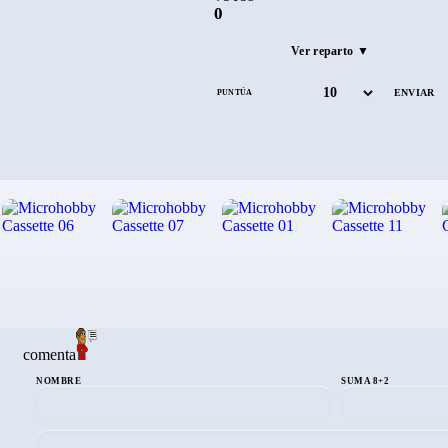
0
Ver reparto ▼
PUNTÚA
comenta
NOMBRE
SUMA 8+2