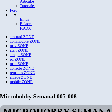
Artículos
Tutoriales
Foro
+ ▼
Emus
Enlaces
F.A.Q.
amstrad
ZONE
commodore
ZONE
msx
ZONE
atari
ZONE
amiga
ZONE
pc
ZONE
mac
ZONE
console
ZONE
remakes
ZONE
arcade
ZONE
mobile
ZONE
Microhobby Semanal 005-008
MICROHOBBY SEMANAL 