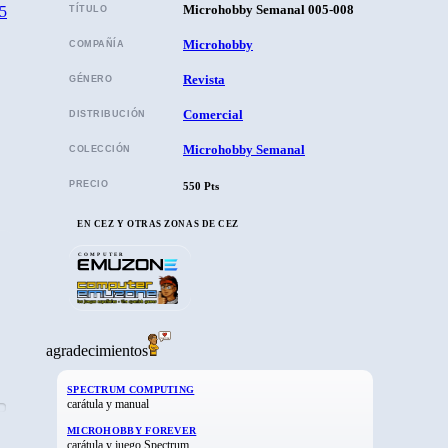
5
Microhobby Semanal 005-008
TÍTULO
Microhobby
COMPAÑÍA
Revista
GÉNERO
Comercial
DISTRIBUCIÓN
Microhobby Semanal
COLECCIÓN
PRECIO
550 Pts
EN CEZ Y OTRAS ZONAS DE CEZ
COMPUTER
agradecimientos
SPECTRUM COMPUTING
carátula y manual
MICROHOBBY FOREVER
carátula y juego Spectrum