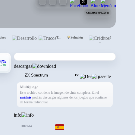
CREADA 08/12/2023
deos
Desarrollo
Trucos
Solución
Créditos
•
,6%
2,7 pp
descargas
ZX Spectrum
150
Multijuego
Este archivo contiene la imagen de cinta completa. En el
análisis
podrás descargar algunos de los juegos que contiene
de forma individual.
info
IDIOMA