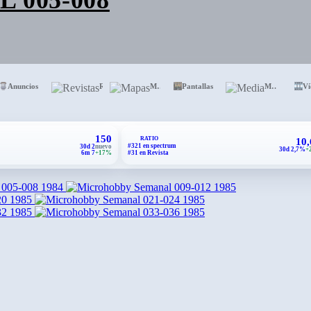
Anuncios
Revistas
Mapas
Pantallas
Media
Ví
150
RATIO
10
#321 en spectrum
30d 2
nuevo
30d 2,7%
+
6m 7
+17%
#31 en Revista
1984
1985
1985
1985
1985
1985