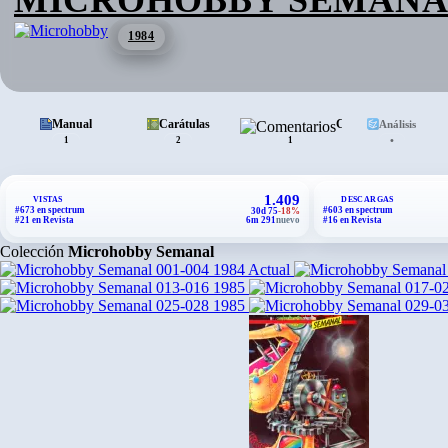
1984
Manual
Carátulas
Comentarios
Análisis
•
1
2
1
1.409
VISTAS
DESCARGAS
#673 en spectrum
#603 en spectrum
30d 75
-18%
#21 en Revista
6m 291
nuevo
#16 en Revista
Colección
Microhobby Semanal
1984
Actual
1985
1985