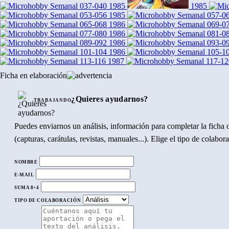
1985
1985
1985
1986
1986
1986
1986
1987
Ficha en elaboración
¿Quieres ayudarnos?
TRABAJANDO
Puedes enviarnos un análisis, información para completar la ficha o
(capturas, carátulas, revistas, manuales...). Elige el tipo de colabo
NOMBRE
E-MAIL
SUMA 8+4
TIPO DE COLABORACIÓN