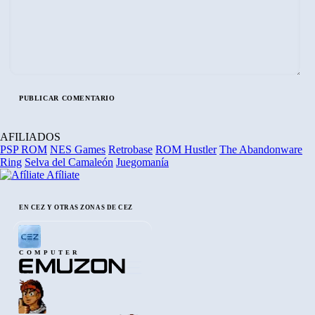
AFILIADOS
PSP ROM
NES Games
Retrobase
ROM Hustler
The Abandonware
Ring
Selva del Camaleón
Juegomanía
Afíliate
EN CEZ Y OTRAS ZONAS DE CEZ
COMPUTER