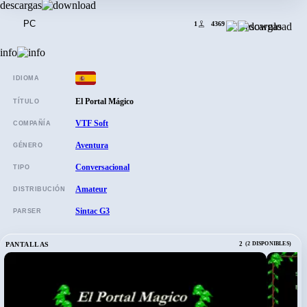
descargas
PC
1
4369
info
IDIOMA
El Portal Mágico
TÍTULO
VTF Soft
COMPAÑÍA
Aventura
GÉNERO
Conversacional
TIPO
Amateur
DISTRIBUCIÓN
Sintac G3
PARSER
PANTALLAS
2
(2 DISPONIBLES)