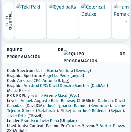
.
S
I
T
E
G
U
S
T
A
.
.
›
EQUIPO DE
PROGRAMACIÓN
Code Spectrum:
Luis I. García Ventura
(
Benway
)
Graphics Spectrum:
Ángel Lo Pérez
(
anjuel
)
Code
Amstrad CPC
:
Antonio B.
(gg)
Graphics
Amstrad CPC
:
David Donaire Sánchez
(
DadMan
)
Music: Riskej
FX & FX Player:
José Vicente Masó
(
Wyz
)
Levels:
Anjuel
,
Augusto Ruiz
,
Benway
, Cht666cht,
Dadman
,
David
Cañadas
(DavidCM),
José Ignacio Ramos
(
Kendroock
),
Jaime
Tejedor Gómez
(
Metalbrain
), Riskej,
Juan José Ródenas
(
Sejuan
),
Javier Ortiz
(TBrazil)
Loader:
Francisco Javier Peña
(
Utopian
)
Used tools: Context, Pasmo, ProTracker, SevenuP,
Vortex Player
,
ZX-Modules