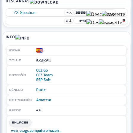
DESCARGAS
ZX Spectrum
4
3558
2
4119
INFO
IDIOMA
iLogicAll
TÍTULO
CEZ GS
CEZ Team
COMPAÑÍA
ESP Soft
Puzle
GÉNERO
Amateur
DISTRIBUCIÓN
4 €
PRECIO
ENLACES
cezgs.computeremuzon...
WEB