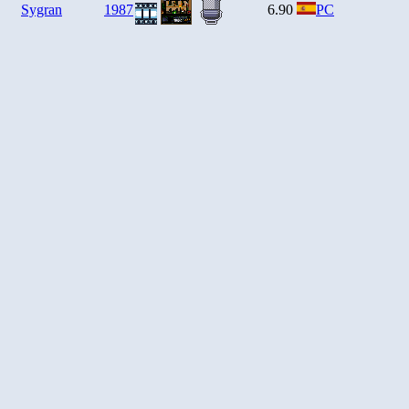
Sygran
1987
6.90
PC