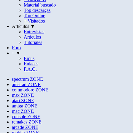
Material buscado
Top descargas
Top Online
+ Visitados
Artículos ▼
Entrevistas
Artículos
Tutoriales
Foro
+ ▼
Emus
Enlaces
F.A.Q.
spectrum
ZONE
amstrad
ZONE
commodore
ZONE
msx
ZONE
atari
ZONE
amiga
ZONE
mac
ZONE
console
ZONE
remakes
ZONE
arcade
ZONE
mobile
ZONE