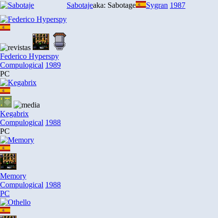
Sabotaje
aka: Sabotage
Sygran
1987
Federico Hyperspy
Compulogical
1989
PC
Kegabrix
Compulogical
1988
PC
Memory
Compulogical
1988
PC