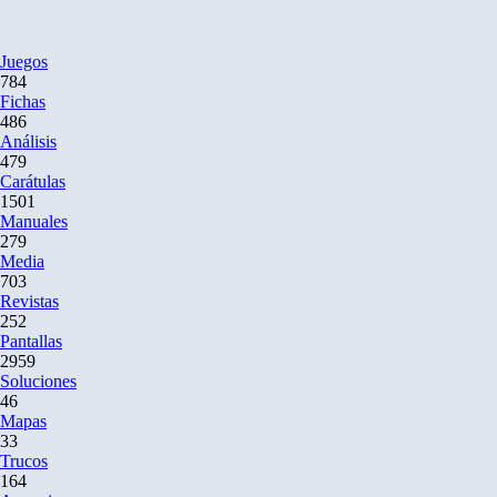
Juegos
784
Fichas
486
Análisis
479
Carátulas
1501
Manuales
279
Media
703
Revistas
252
Pantallas
2959
Soluciones
46
Mapas
33
Trucos
164