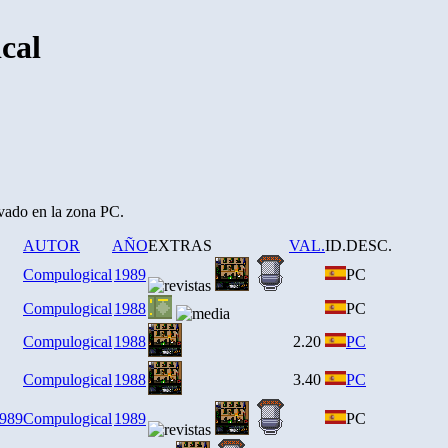
cal
rvado en la zona PC.
AUTOR
AÑO
EXTRAS
VAL.
ID.
DESC.
Compulogical
1989
PC
Compulogical
1988
PC
Compulogical
1988
2.20
PC
Compulogical
1988
3.40
PC
989
Compulogical
1989
PC