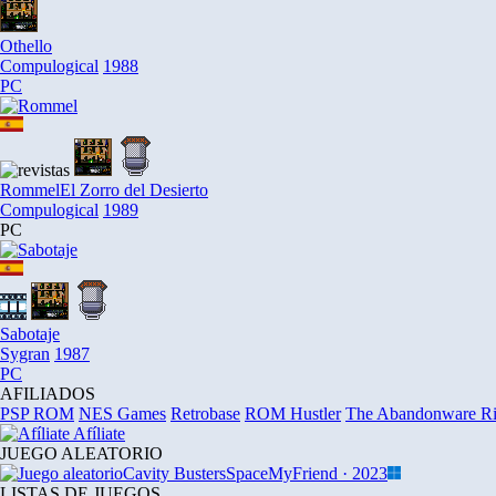
Othello
Compulogical
1988
PC
Rommel
El Zorro del Desierto
Compulogical
1989
PC
Sabotaje
Sygran
1987
PC
AFILIADOS
PSP ROM
NES Games
Retrobase
ROM Hustler
The Abandonware R
Afíliate
JUEGO ALEATORIO
Cavity Busters
SpaceMyFriend · 2023
LISTAS DE JUEGOS