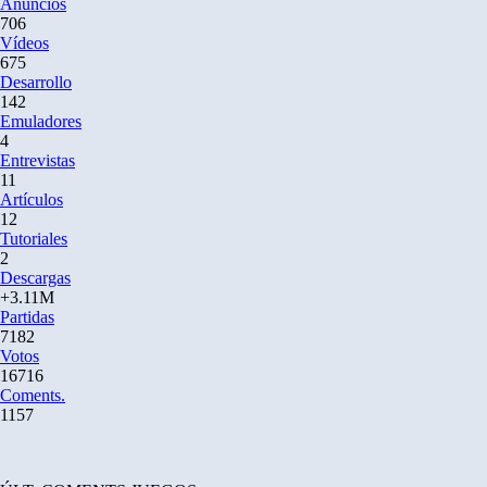
Anuncios
706
Vídeos
675
Desarrollo
142
Emuladores
4
Entrevistas
11
Artículos
12
Tutoriales
2
Descargas
+3.11M
Partidas
7182
Votos
16716
Coments.
1157