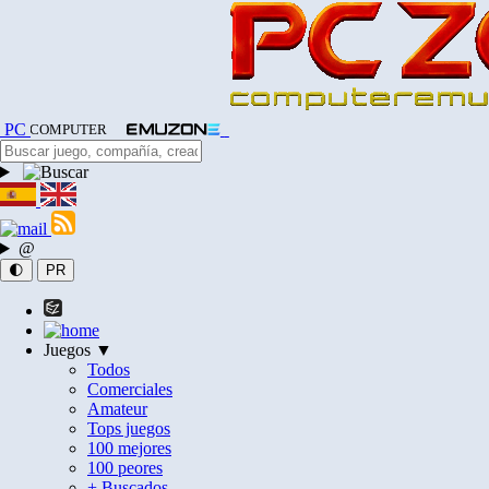
PC
COMPUTER
@
🌓
PR
Juegos ▼
Todos
Comerciales
Amateur
Tops juegos
100 mejores
100 peores
+ Buscados