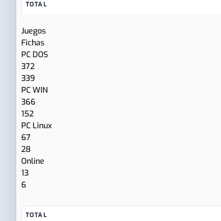
TOTAL
Juegos
Fichas
PC DOS
372
339
PC WIN
366
152
PC Linux
67
28
Online
13
6
TOTAL