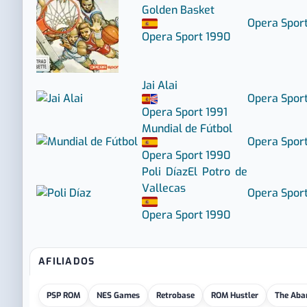
Golden Basket
Opera Spor
Opera Sport
1990
Jai Alai
Opera Spor
Opera Sport
1991
Mundial de Fútbol
Opera Spor
Opera Sport
1990
Poli Díaz
El Potro de
Vallecas
Opera Spor
Opera Sport
1990
AFILIADOS
PSP ROM
NES Games
Retrobase
ROM Hustler
The Aba