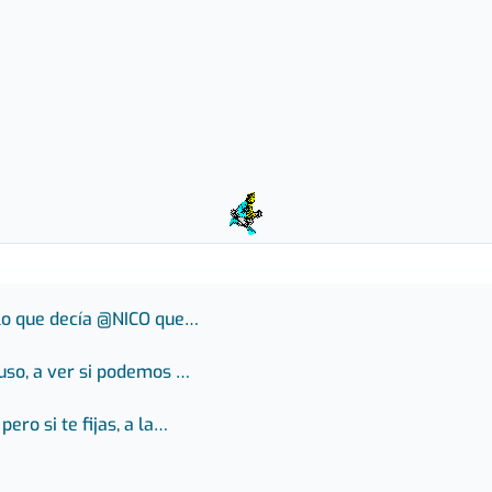
 lo que decía @NICO que…
uso, a ver si podemos …
ro si te fijas, a la…