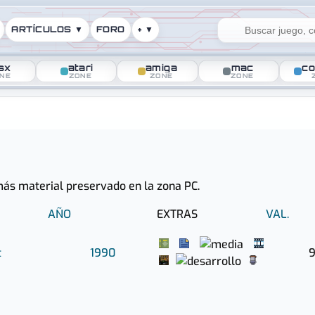
ARTÍCULOS ▼
FORO
+ ▼
sx
atari
amiga
mac
co
NE
ZONE
ZONE
ZONE
 Sport
emás material preservado en la zona PC.
AÑO
EXTRAS
VAL.
t
1990
9