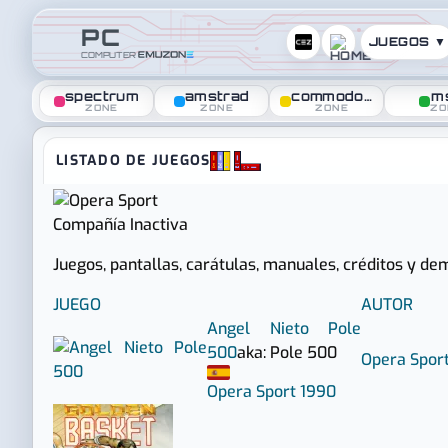
PC
JUEGOS ▼
COMPUTER
spectrum
amstrad
commodore
m
ZONE
ZONE
ZONE
ZO
PC Zone :: Juegos de Opera
LISTADO DE JUEGOS
Compañía
Inactiva
Juegos, pantallas, carátulas, manuales, créditos y d
JUEGO
AUTOR
Angel Nieto Pole
500
aka: Pole 500
Opera Spor
Opera Sport
1990