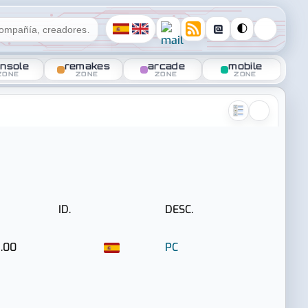
@
🌓
nsole
remakes
arcade
mobile
ZONE
ZONE
ZONE
ZONE
ID.
DESC.
.00
PC