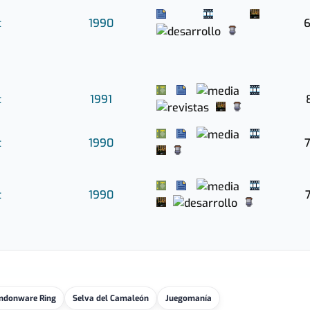
t
1990
6
t
1991
t
1990
7
t
1990
7
ndonware Ring
Selva del Camaleón
Juegomanía