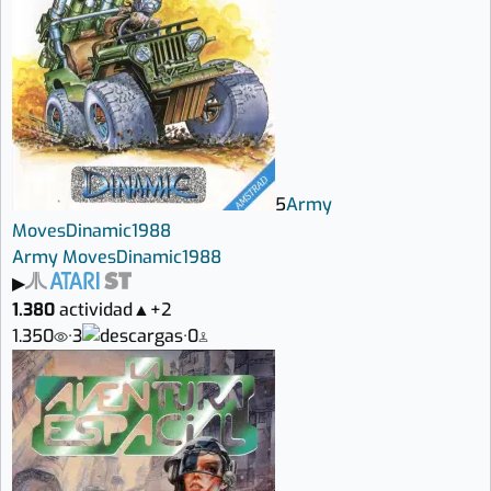
5
Army
Moves
Dinamic
1988
Army Moves
Dinamic
1988
▶
1.380
actividad
▲
+2
1.350
·
3
·
0