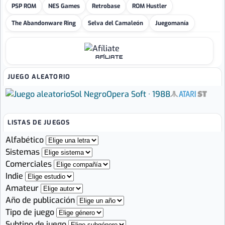
PSP ROM
NES Games
Retrobase
ROM Hustler
The Abandonware Ring
Selva del Camaleón
Juegomanía
AFÍLIATE
JUEGO ALEATORIO
Sol Negro
Opera Soft · 1988
LISTAS DE JUEGOS
Alfabético
Sistemas
Comerciales
Indie
Amateur
Año de publicación
Tipo de juego
Subtipo de juego