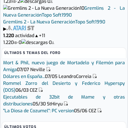
1.231
·
2
·
0
10
Gremlins 2 - La
Nueva Generación
Topo Soft
1990
Gremlins 2 - La Nueva Generación
Topo Soft
1990
▶
1.220
actividad
▲
+11
1.220
·
0
·
0
ÚLTIMOS 5 TEMAS DEL FORO
Mort & Phil, nuevo juego de Mortadelo y Filemón para
Amiga
07/07
Neville
Dólares en España...
07/05
LeandroCorreia
Rommel Zorro del Desierto y Federico Hyperspy
(DOS)
06/03
CEZ
Ejecutables de 32bit de Mame y otras
distribuciones
05/30
StHiryu
"La Diosa de Cozumel": PC version
05/06
CEZ
ÚLTIMOS VOTOS