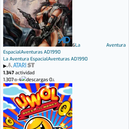
6
La Aventura
Espacial
Aventuras AD
1990
La Aventura Espacial
Aventuras AD
1990
▶
1.347
actividad
1.307
·
4
·
0