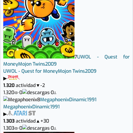
7
UWOL - Quest for
Money
Mojon Twins
2009
UWOL - Quest for Money
Mojon Twins
2009
▶
1.320
actividad
▼
-2
1.320
·
0
·
0
8
Megaphoenix
Dinamic
1991
Megaphoenix
Dinamic
1991
▶
1.303
actividad
▲
+30
1.303
·
0
·
0