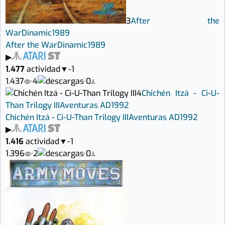
3
After the
War
Dinamic
1989
After the War
Dinamic
1989
▶
1.477
actividad
▼
-1
1.437
·
4
·
0
4
Chichén Itzá - Ci-U-
Than Trilogy III
Aventuras AD
1992
Chichén Itzá - Ci-U-Than Trilogy III
Aventuras AD
1992
▶
1.416
actividad
▼
-1
1.396
·
2
·
0