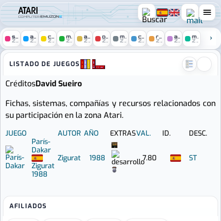
COMPUTER
spectrum
amstrad
c64
msx
amiga
pc
mac
console
remakes
arcade
mobile
ZONE
ZONE
ZONE
ZONE
ZONE
ZONE
ZONE
ZONE
ZONE
ZONE
ZONE
Atari zone :: Juegos con crédi
LISTADO DE JUEGOS
Créditos
David Sueiro
Fichas, sistemas, compañías y recursos relacionados con
su participación en la zona Atari.
JUEGO
AUTOR
AÑO
EXTRAS
VAL.
ID.
DESC.
París-
Dakar
Zigurat
1988
7.80
ST
Zigurat
1988
AFILIADOS