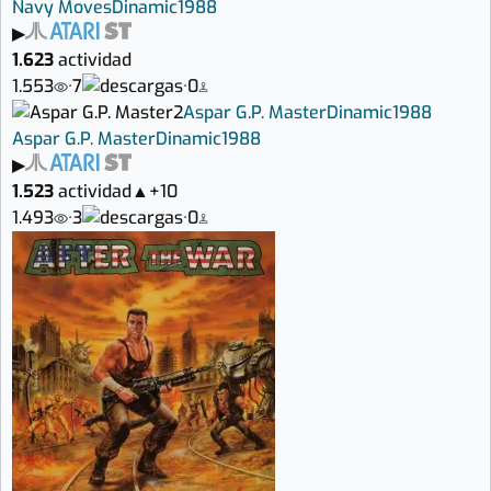
Navy Moves
Dinamic
1988
▶
1.623
actividad
1.553
·
7
·
0
2
Aspar G.P. Master
Dinamic
1988
Aspar G.P. Master
Dinamic
1988
▶
1.523
actividad
▲
+10
1.493
·
3
·
0