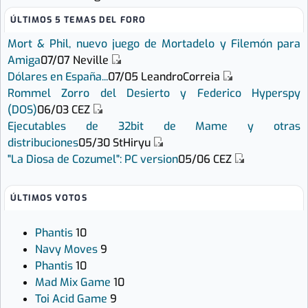
ÚLTIMOS 5 TEMAS DEL FORO
Mort & Phil, nuevo juego de Mortadelo y Filemón para
Amiga
07/07
Neville
Dólares en España...
07/05
LeandroCorreia
Rommel Zorro del Desierto y Federico Hyperspy
(DOS)
06/03
CEZ
Ejecutables de 32bit de Mame y otras
distribuciones
05/30
StHiryu
"La Diosa de Cozumel": PC version
05/06
CEZ
ÚLTIMOS VOTOS
Phantis
10
Navy Moves
9
Phantis
10
Mad Mix Game
10
Toi Acid Game
9