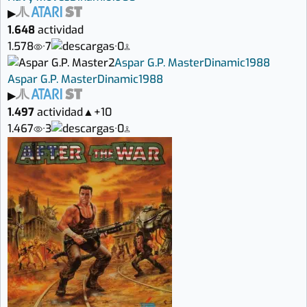
▶
1.648
actividad
1.578
·
7
·
0
2
Aspar G.P. Master
Dinamic
1988
Aspar G.P. Master
Dinamic
1988
▶
1.497
actividad
▲
+10
1.467
·
3
·
0