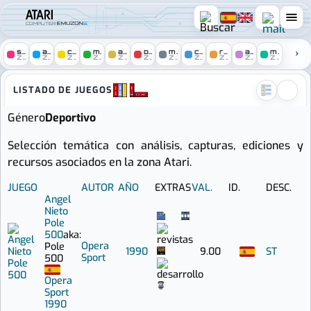
COMPUTER
spectrum
amstrad
c64
msx
amiga
pc
mac
console
remakes
arcade
mobile
ZONE
ZONE
ZONE
ZONE
ZONE
ZONE
ZONE
ZONE
ZONE
ZONE
ZONE
Atari zone :: Juegos españole
LISTADO DE JUEGOS
Género
Deportivo
Selección temática con análisis, capturas, ediciones y
recursos asociados en la zona Atari.
JUEGO
AUTOR
AÑO
EXTRAS
VAL.
ID.
DESC.
Angel
Nieto
Pole
500
aka:
Opera
Pole
1990
9.00
ST
Sport
500
Opera
Sport
1990