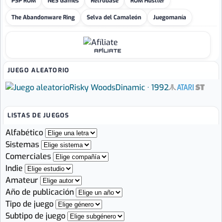
PSP ROM
NES Games
Retrobase
ROM Hustler
The Abandonware Ring
Selva del Camaleón
Juegomanía
AFÍLIATE
JUEGO ALEATORIO
Risky Woods
Dinamic · 1992
LISTAS DE JUEGOS
Alfabético
Sistemas
Comerciales
Indie
Amateur
Año de publicación
Tipo de juego
Subtipo de juego