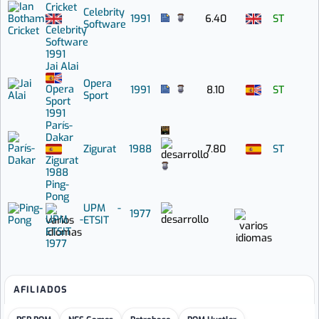
Cricket
Celebrity
1991
6.40
ST
Software
Celebrity
Software
1991
Jai Alai
Opera
Opera
1991
8.10
ST
Sport
Sport
1991
París-
Dakar
Zigurat
1988
7.80
ST
Zigurat
1988
Ping-
Pong
UPM -
1977
UPM -
ETSIT
ETSIT
1977
AFILIADOS