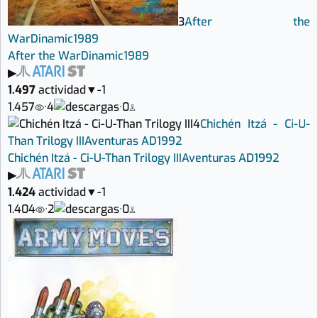
3
After the
War
Dinamic
1989
After the War
Dinamic
1989
▶
1.497
actividad
▼
-1
1.457
·
4
·
0
4
Chichén Itzá - Ci-U-
Than Trilogy III
Aventuras AD
1992
Chichén Itzá - Ci-U-Than Trilogy III
Aventuras AD
1992
▶
1.424
actividad
▼
-1
1.404
·
2
·
0