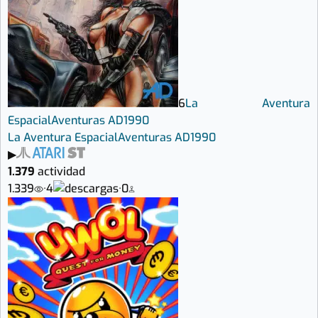
6
La Aventura
Espacial
Aventuras AD
1990
La Aventura Espacial
Aventuras AD
1990
▶
1.379
actividad
1.339
·
4
·
0