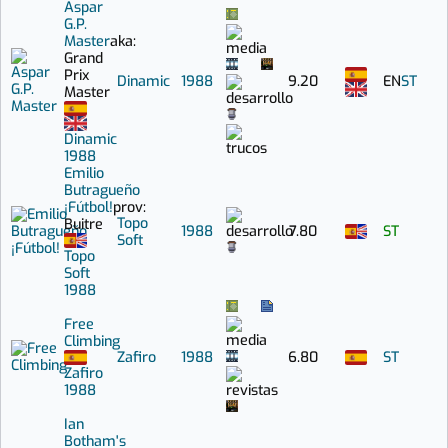
Aspar
G.P.
Master
aka:
Grand
Prix
Dinamic
1988
9.20
EN
ST
Master
Dinamic
1988
Emilio
Butragueño
¡Fútbol!
prov:
Topo
Buitre
1988
7.80
ST
Soft
Topo
Soft
1988
Free
Climbing
Zafiro
1988
6.80
ST
Zafiro
1988
Ian
Botham's