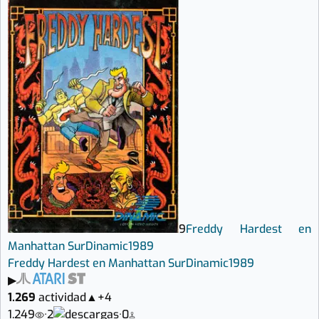
9
Freddy Hardest en
Manhattan Sur
Dinamic
1989
Freddy Hardest en Manhattan Sur
Dinamic
1989
▶
1.269
actividad
▲
+4
1.249
·
2
·
0