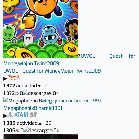
7
UWOL - Quest for
Money
Mojon Twins
2009
UWOL - Quest for Money
Mojon Twins
2009
▶
1.372
actividad
▼
-2
1.372
·
0
·
0
8
Megaphoenix
Dinamic
1991
Megaphoenix
Dinamic
1991
▶
1.305
actividad
▲
+29
1.305
·
0
·
0