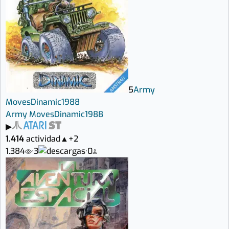
5
Army
Moves
Dinamic
1988
Army Moves
Dinamic
1988
▶
1.414
actividad
▲
+2
1.384
·
3
·
0