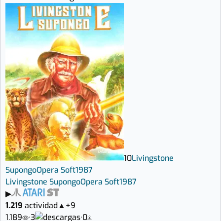
10
Livingstone
Supongo
Opera Soft
1987
Livingstone Supongo
Opera Soft
1987
▶
1.219
actividad
▲
+9
1.189
·
3
·
0