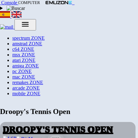
Console
COMPUTER
spectrum
ZONE
amstrad
ZONE
c64
ZONE
msx
ZONE
atari
ZONE
amiga
ZONE
pc
ZONE
mac
ZONE
remakes
ZONE
arcade
ZONE
mobile
ZONE
Droopy's Tennis Open
DROOPY'S TENNIS OPEN