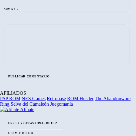
SUMA 8+7
AFILIADOS
PSP ROM
NES Games
Retrobase
ROM Hustler
The Abandonware
Ring
Selva del Camaleón
Juegomanía
Afíliate
EN CEZ Y OTRAS ZONAS DE CEZ
COMPUTER