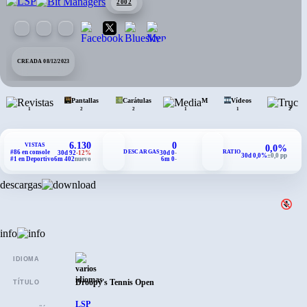
2002
CREADA 08/12/2023
Revistas
Pantallas
Carátulas
Media
Vídeos
1
2
2
1
1
2
6.130
0
VISTAS
0,0%
DESCARGAS
RATIO
#86 en console
30d 92
-12%
30d 0
-
30d 0,0%
±0,0 pp
#1 en Deportivo
6m 402
nuevo
6m 0
-
descargas
info
IDIOMA
Droopy's Tennis Open
TÍTULO
LSP