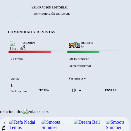
VALORACIÓN EDITORIAL
SIN VALORACIÓN EDITORIAL
–
COMUNIDAD Y REVISTAS
USUARIOS
REVISTAS
8
6
< 5 VOTOS
#31 EN CONSOLE
#1 EN DEPORTIVO
Ver reparto ▼
VOTOS
1
PUNTÚA
Participación
relacionados