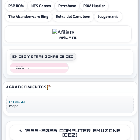
PSP ROM
NES Games
Retrobase
ROM Hustler
The Abandonware Ring
Selva del Camaleón
Juegomanía
AFÍLIATE
EN CEZ Y OTRAS ZONAS DE CEZ
COMPUTER
AGRADECIMIENTOS
PAVERO
mapa
© 1999-2026 COMPUTER EMUZONE
[CEZ]