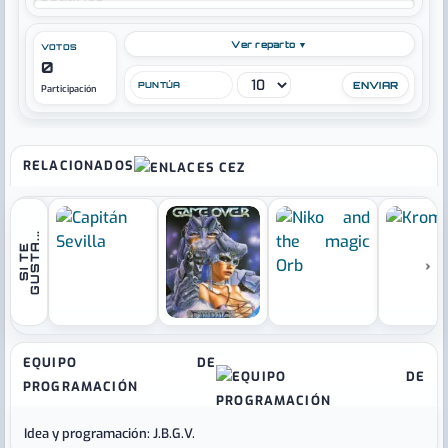
Ver reparto ▼
VOTOS
0
PUNTÚA
Participación
RELACIONADOS
.
S
I
T
E
G
U
S
T
A
.
.
›
EQUIPO DE
PROGRAMACIÓN
Idea y programación: J.B.G.V.