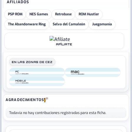
AFILIADOS
PSP ROM
NES Games
Retrobase
ROM Hustler
The Abandonware Ring
Selva del Camaleón
Juegomanía
AFÍLIATE
EN LAS ZONAS DE CEZ
PC
COMPUTER
COMPUTER
MOBILE
COMPUTER
AGRADECIMIENTOS
Todavía no hay contribuciones registradas para esta ficha.