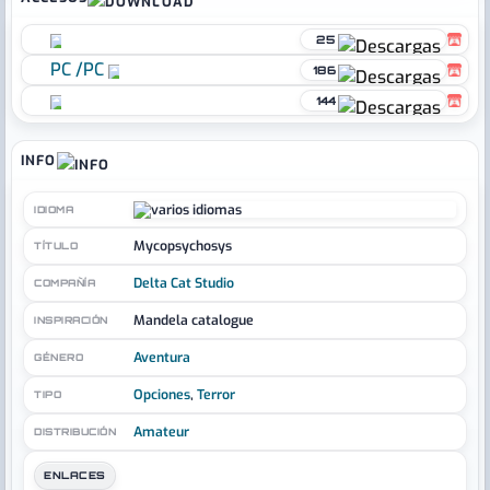
25
PC
/
PC
186
144
INFO
IDIOMA
Mycopsychosys
TÍTULO
Delta Cat Studio
COMPAÑÍA
Mandela catalogue
INSPIRACIÓN
Aventura
GÉNERO
Opciones
,
Terror
TIPO
Amateur
DISTRIBUCIÓN
ENLACES