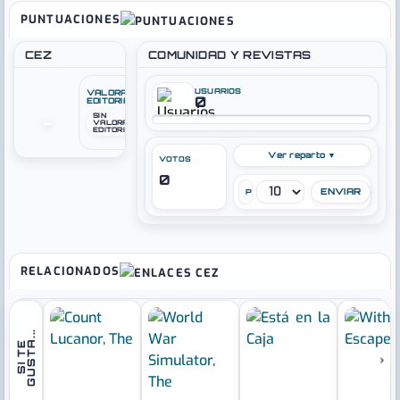
PUNTUACIONES
CEZ
COMUNIDAD Y REVISTAS
USUARIOS
VALORACIÓN
0
EDITORIAL
SIN
–
VALORACIÓN
EDITORIAL
Ver reparto ▼
VOTOS
0
PUNTÚA
RELACIONADOS
.
S
I
T
E
G
U
S
T
A
.
.
›