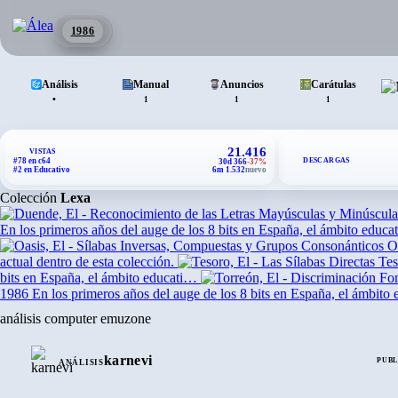
1986
Análisis
Manual
Anuncios
Carátulas
•
1
1
1
21.416
VISTAS
DESCARGAS
#78 en c64
30d 366
-37%
#2 en Educativo
6m 1.532
nuevo
Colección
Lexa
En los primeros años del auge de los 8 bits en España, el ámbito educ
O
actual dentro de esta colección.
Tes
bits en España, el ámbito educati…
1986
En los primeros años del auge de los 8 bits en España, el ámbito
análisis computer emuzone
karnevi
PUBL
ANÁLISIS