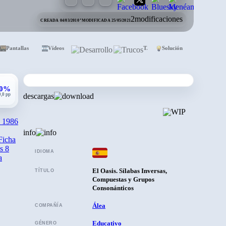
·
2
modificaciones
CREADA 04/03/2010
MODIFICADA 25/05/2021
Pantallas
Vídeos
Desarrollo
Trucos
Solución
,0%
0,0 pp
descargas
1986
info
Ficha
s 8
IDIOMA
a
El Oasis. Sílabas Inversas,
TÍTULO
Compuestas y Grupos
Consonánticos
Álea
COMPAÑÍA
Educativo
GÉNERO