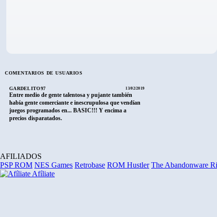
COMENTARIOS DE USUARIOS
GARDELITO97
13/02/2019
Entre medio de gente talentosa y pujante también
había gente comerciante e inescrupulosa que vendían
juegos programados en... BASIC!!! Y encima a
precios disparatados.
AFILIADOS
PSP ROM
NES Games
Retrobase
ROM Hustler
The Abandonware R
Afíliate