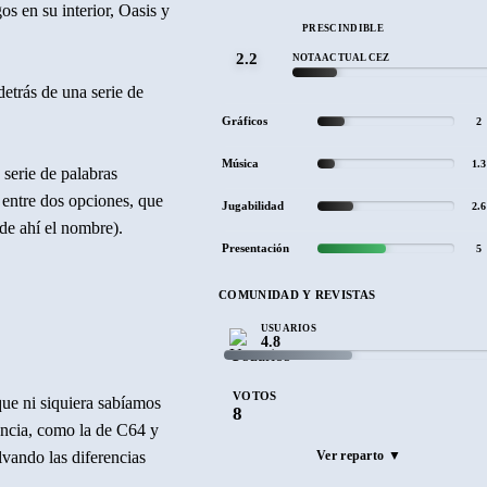
s en su interior, Oasis y
PRESCINDIBLE
2.2
NOTA ACTUAL CEZ
detrás de una serie de
Gráficos
2
Música
1.3
 serie de palabras
ú entre dos opciones, que
Jugabilidad
2.6
de ahí el nombre).
Presentación
5
COMUNIDAD Y REVISTAS
USUARIOS
4.8
VOTOS
ue ni siquiera sabíamos
8
tencia, como la de C64 y
lvando las diferencias
Ver reparto ▼