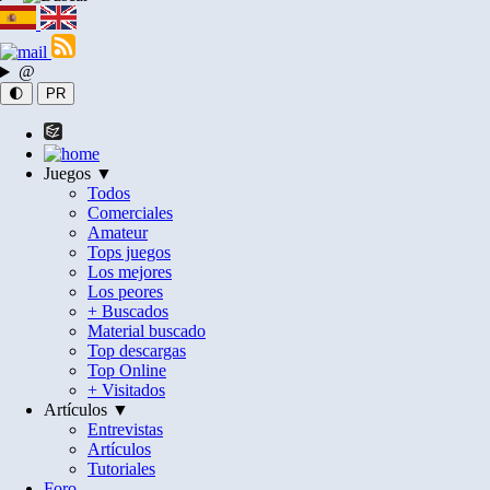
@
🌓
PR
Juegos ▼
Todos
Comerciales
Amateur
Tops juegos
Los mejores
Los peores
+ Buscados
Material buscado
Top descargas
Top Online
+ Visitados
Artículos ▼
Entrevistas
Artículos
Tutoriales
Foro