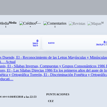
Media
Créditos
Comentarios
Revistas
Mapas
•
1
1
0
0
RATIO
30d 0
-
30d 0,0%
±
6m 0
-
Duende, El - Reconocimiento de las Letras Mayúsculas y Minúsculas
ati…
Actual
asis, El - Sílabas Inversas, Compuestas y Grupos Consonánticos
1986
oro, El - Las Sílabas Directas
1986
En los primeros años del auge de lo
Torreón, El - Discriminación Fonética y Ortográfic
 educati…
PUNTUACIONES
04/03/2010 a las 22:53
ICADO EL
CEZ