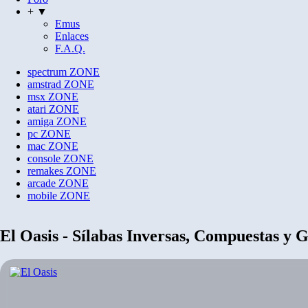
+ ▼
Emus
Enlaces
F.A.Q.
spectrum
ZONE
amstrad
ZONE
msx
ZONE
atari
ZONE
amiga
ZONE
pc
ZONE
mac
ZONE
console
ZONE
remakes
ZONE
arcade
ZONE
mobile
ZONE
El Oasis - Sílabas Inversas, Compuestas y 