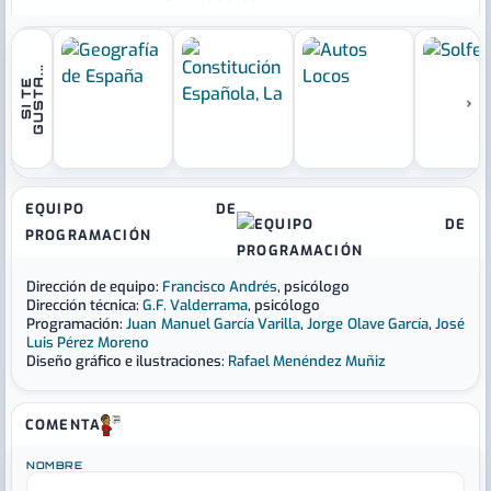
.
S
I
T
E
G
U
S
T
A
.
.
›
EQUIPO DE
PROGRAMACIÓN
Dirección de equipo:
Francisco Andrés
, psicólogo
Dirección técnica:
G.F. Valderrama
, psicólogo
Programación:
Juan Manuel García Varilla
,
Jorge Olave García
,
José
Luis Pérez Moreno
Diseño gráfico e ilustraciones:
Rafael Menéndez Muñiz
COMENTA
NOMBRE