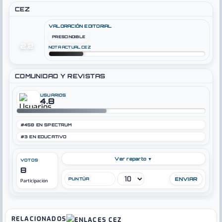
CEZ
VALORACIÓN EDITORIAL
PRESCINDIBLE
2.2
NOTA ACTUAL CEZ
COMUNIDAD Y REVISTAS
USUARIOS
4.8
#458 EN SPECTRUM
#3 EN EDUCATIVO
Ver reparto ▼
VOTOS
8
PUNTÚA
Participación
RELACIONADOS