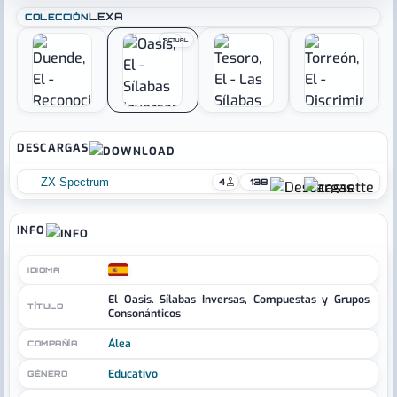
LEXA
COLECCIÓN
ACTUAL
DESCARGAS
ZX Spectrum
4
138
INFO
IDIOMA
El Oasis. Sílabas Inversas, Compuestas y Grupos
TÍTULO
Consonánticos
Álea
COMPAÑÍA
Educativo
GÉNERO