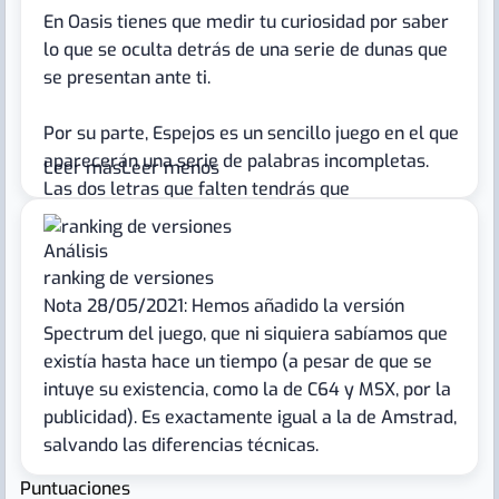
En Oasis tienes que medir tu curiosidad por saber
lo que se oculta detrás de una serie de dunas que
se presentan ante ti.
Por su parte, Espejos es un sencillo juego en el que
aparecerán una serie de palabras incompletas.
Leer más
Leer menos
Las dos letras que falten tendrás que
seleccionarlas tú entre dos opciones, que se
corresponden inversamente (como si se
Análisis
reflejasen en un espejo, de ahí el nombre).
ranking de versiones
Nota 28/05/2021:
Hemos añadido la versión
Para ultraprincipiantes en esto de los videojuegos.
Spectrum del juego, que ni siquiera sabíamos que
existía hasta hace un tiempo (a pesar de que se
intuye su existencia, como la de C64 y MSX, por la
publicidad). Es exactamente igual a la de Amstrad,
salvando las diferencias técnicas.
Puntuaciones