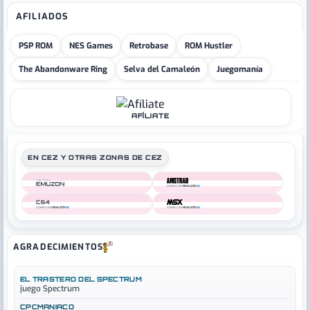
AFILIADOS
PSP ROM
NES Games
Retrobase
ROM Hustler
The Abandonware Ring
Selva del Camaleón
Juegomanía
AFÍLIATE
EN CEZ Y OTRAS ZONAS DE CEZ
COMPUTER
COMPUTER
C64
COMPUTER
COMPUTER
AGRADECIMIENTOS
EL TRASTERO DEL SPECTRUM
juego Spectrum
CPCMANIACO