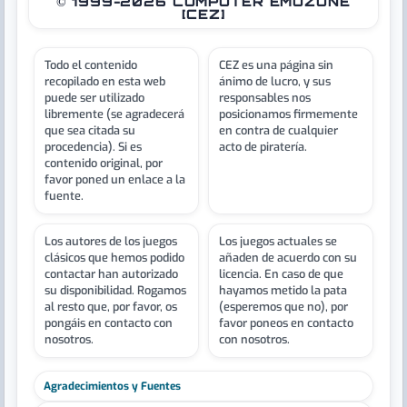
© 1999-2026 COMPUTER EMUZONE
[CEZ]
Todo el contenido
CEZ es una página sin
recopilado en esta web
ánimo de lucro, y sus
puede ser utilizado
responsables nos
libremente (se agradecerá
posicionamos firmemente
que sea citada su
en contra de cualquier
procedencia). Si es
acto de piratería.
contenido original, por
favor poned un enlace a la
fuente.
Los autores de los juegos
Los juegos actuales se
clásicos que hemos podido
añaden de acuerdo con su
contactar han autorizado
licencia. En caso de que
su disponibilidad. Rogamos
hayamos metido la pata
al resto que, por favor, os
(esperemos que no), por
pongáis en contacto con
favor poneos en contacto
nosotros.
con nosotros.
Agradecimientos y Fuentes