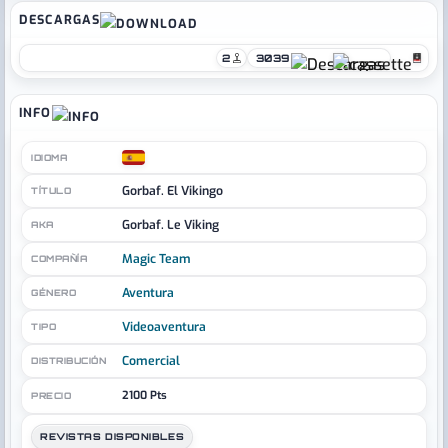
DESCARGAS
2
3039
INFO
IDIOMA
Gorbaf. El Vikingo
TÍTULO
Gorbaf. Le Viking
AKA
Magic Team
COMPAÑÍA
Aventura
GÉNERO
Videoaventura
TIPO
Comercial
DISTRIBUCIÓN
2100 Pts
PRECIO
REVISTAS DISPONIBLES