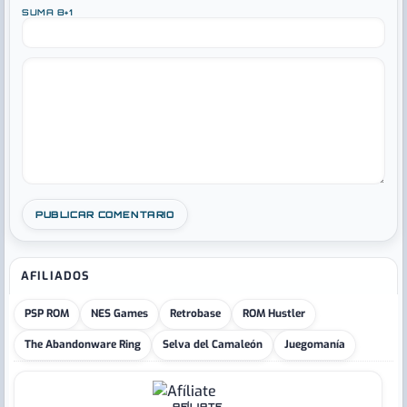
SUMA 8+1
AFILIADOS
PSP ROM
NES Games
Retrobase
ROM Hustler
The Abandonware Ring
Selva del Camaleón
Juegomanía
AFÍLIATE