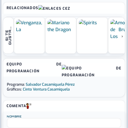
pero que tampoco desmerece unas partiditas.
RELACIONADOS
.
S
I
T
E
G
U
S
T
A
.
.
›
EQUIPO DE
PROGRAMACIÓN
Programa:
Salvador Casamiquela Pérez
Gráficos:
Cinto Ventura Casamiquela
COMENTA
NOMBRE