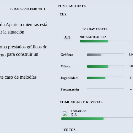
PUNTUACIONES
10/01/2011
PUBLICADO EL
CEZ
tón Aparicio mientras está
LOS HAY PEORES
 la situación.
5.1
NOTA ACTUAL CEZ
oma prestados gráficos de
para construir un
Gráficos
3.9
Música
5.8
ste caso de melodías
Jugabilidad
5
Presentación
–
COMUNIDAD Y REVISTAS
USUARIOS
5.8
VOTOS