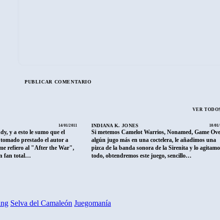
VER TODOS
INDIANA K. JONES
14/01/2011
10/01
dy, y a esto le sumo que el
Si metemos Camelot Warrios, Nonamed, Game Ove
 tomado prestado el autor a
algún jugo más en una coctelera, le añadimos una
me refiero al "After the War",
pizca de la banda sonora de la Sirenita y lo agitamo
n fan total…
todo, obtendremos este juego, sencillo…
ing
Selva del Camaleón
Juegomanía