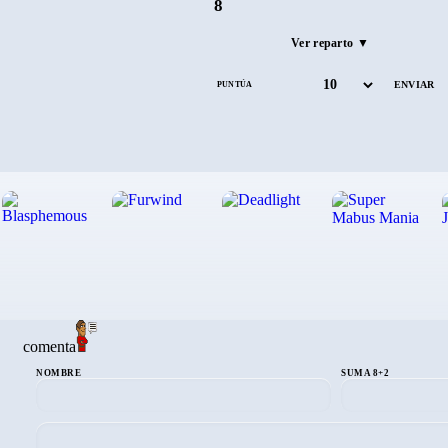
8
Ver reparto ▼
PUNTÚA
comenta
NOMBRE
SUMA 8+2