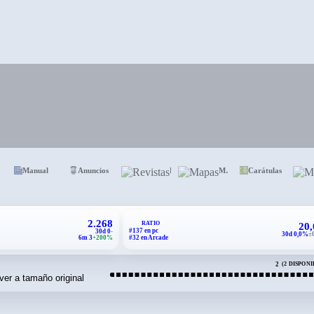
Comentarios
Manual
Anuncios
Revistas
Mapas
Carátulas
2.268
RATIO
20
#137 en pc
30d 0
-
30d 0,0%
±
6m 3
+200%
#32 en Arcade
2
(2 DISPONI
DETALLE