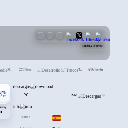
CREADA 10/01/2011
Media
Vídeos
Desarrollo
Trucos
Solución
descargas
,0%
PC
2268
0,0 pp
info
BLES)
IDIOMA
TÍTULO