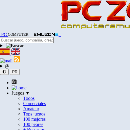
PC
COMPUTER
@
🌓
PR
Juegos ▼
Todos
Comerciales
Amateur
Tops juegos
100 mejores
100 peores
+ Buscados