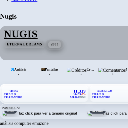
Nugis
NUGIS
ETERNAL DREAMS
2003
Análisis
Pantallas
Créditos
•
•
2
3
11.319
VISTAS
DESCARGAS
#407 en pc
#303 en pc
30d 93
-3%
#144 en Arcade
6m 313
nuevo
#104 en Arcade
PANTALLAS
menu
in game
análisis computer emuzone