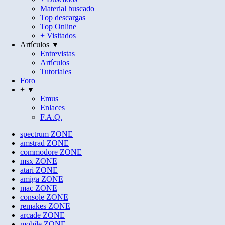
Material buscado
Top descargas
Top Online
+ Visitados
Artículos ▼
Entrevistas
Artículos
Tutoriales
Foro
+ ▼
Emus
Enlaces
F.A.Q.
spectrum
ZONE
amstrad
ZONE
commodore
ZONE
msx
ZONE
atari
ZONE
amiga
ZONE
mac
ZONE
console
ZONE
remakes
ZONE
arcade
ZONE
mobile
ZONE