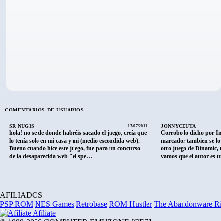
COMENTARIOS DE USUARIOS
SR NUGIS
JONNYCEUTA
17/07/2011
hola! no se de donde habréis sacado el juego, creía que
Corrobo lo dicho por In
lo tenía solo en mi casa y mi (medio escondida web).
marcador tambien se lo
Bueno cuando hice este juego, fue para un concurso
otro juego de Dinamic, 
de la desaparecida web "el spe…
vamos que el autor es u
AFILIADOS
PSP ROM
NES Games
Retrobase
ROM Hustler
The Abandonware R
Afíliate