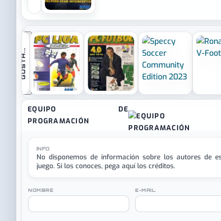
juego que llegó de la mano de DDM.
‹
.
S
I
T
E
G
U
S
T
A
.
.
EQUIPO DE
PROGRAMACIÓN
INFO
No disponemos de información sobre los autores de es
juego. Si los conoces, pega aquí los créditos.
NOMBRE
E-MAIL