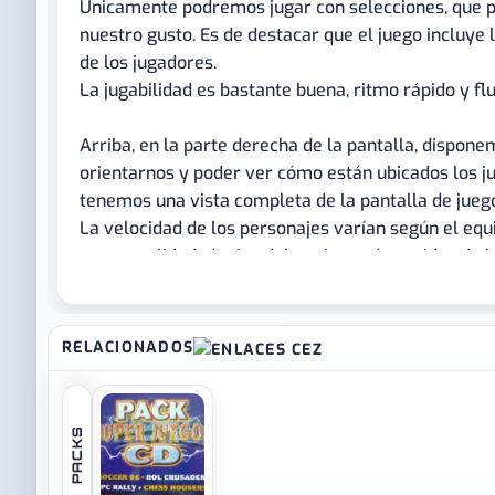
Únicamente podremos jugar con selecciones, que 
nuestro gusto. Es de destacar que el juego incluy
de los jugadores.
La jugabilidad es bastante buena, ritmo rápido y flu
Arriba, en la parte derecha de la pantalla, dispon
orientarnos y poder ver cómo están ubicados los j
tenemos una vista completa de la pantalla de jueg
La velocidad de los personajes varían según el equ
mayor calidad técnica del equipo, más rapidez de l
Los gráficos son buenos, bastante cuidados en las 
equipos. Se distingue perfectamente con que país 
RELACIONADOS
enfrentamos-, y los sprites son pequeños pero, com
bastante bien elaborados y detallados.
PACKS
DDM Soccer 96 es nuestro Sensible Soccer españo
base de datos más amplia, pero no está de más ded