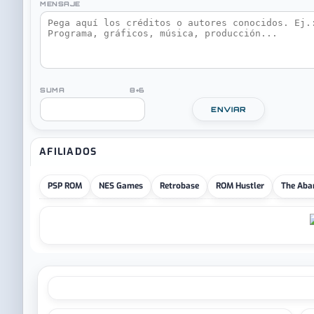
MENSAJE
SUMA 8+6
ENVIAR
AFILIADOS
PSP ROM
NES Games
Retrobase
ROM Hustler
The Aba