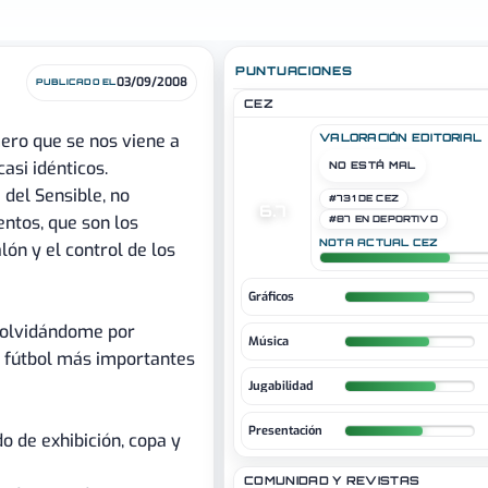
PUNTUACIONES
03/09/2008
PUBLICADO EL
CEZ
ero que se nos viene a
VALORACIÓN EDITORIAL
asi idénticos.
NO ESTÁ MAL
 del Sensible, no
#731 DE CEZ
6.7
ntos, que son los
#87 EN DEPORTIVO
NOTA ACTUAL CEZ
lón y el control de los
Gráficos
 olvidándome por
Música
e fútbol más importantes
Jugabilidad
Presentación
o de exhibición, copa y
COMUNIDAD Y REVISTAS