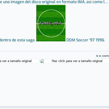
ne una imagen del disco original en formato IMA, así como l…
dentro de esta saga.
DDM Soccer '97
1996
5
(5 DISP