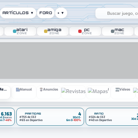
ARTÍCULOS ▼
FORO
+ ▼
atari
amiga
pc
mac
ZONE
ZONE
ZONE
ZONE
Media
Manual
Anuncios
Revistas
Mapas
Vídeos
6.163
4
PARTIDAS
RATIO
#755 de CEZ
#324 de CEZ
d 2
nuevo
30d 0
-
30d 
m 7
-46%
#65 en Deportivo
6m 0
-100%
#40 en Deportivo