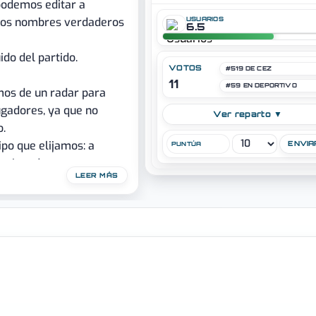
podemos editar a
e los nombres verdaderos
USUARIOS
6.5
ido del partido.
VOTOS
#519 DE CEZ
11
#59 EN DEPORTIVO
emos de un radar para
ugadores, ya que no
Ver reparto ▼
o.
ipo que elijamos: a
PUNTÚA
os jugadores.
LEER MÁS
equipaciones de los
jugamos -o nos
o he dicho antes, están
l. Se echa de menos una
icarle un rato a este