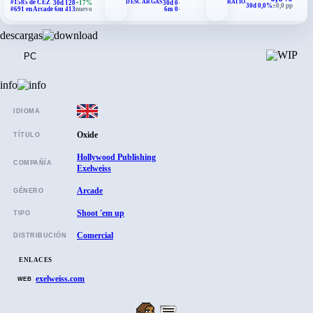
DESCARGAS
RATIO
#1585 de CEZ
30d 128
+17%
30d 0
-
30d 0,0%
±0,0 pp
#691 en Arcade
6m 413
nuevo
6m 0
-
descargas
PC
info
IDIOMA
Oxide
TÍTULO
Hollywood Publishing
COMPAÑÍA
Exelweiss
Arcade
GÉNERO
Shoot 'em up
TIPO
Comercial
DISTRIBUCIÓN
ENLACES
exelweiss.com
WEB