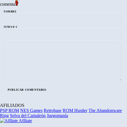
comenta
NOMBRE
SUMA 8+1
AFILIADOS
PSP ROM
NES Games
Retrobase
ROM Hustler
The Abandonware
Ring
Selva del Camaleón
Juegomanía
Afíliate