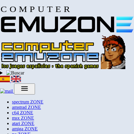
COMPUTER
spectrum
ZONE
amstrad
ZONE
c64
ZONE
msx
ZONE
atari
ZONE
amiga
ZONE