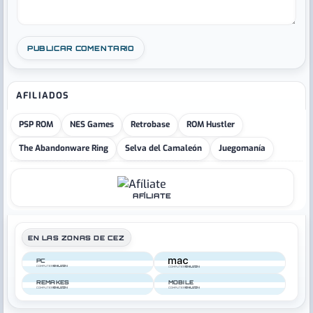
AFILIADOS
PSP ROM
NES Games
Retrobase
ROM Hustler
The Abandonware Ring
Selva del Camaleón
Juegomanía
AFÍLIATE
EN LAS ZONAS DE CEZ
PC
COMPUTER
COMPUTER
REMAKES
MOBILE
COMPUTER
COMPUTER