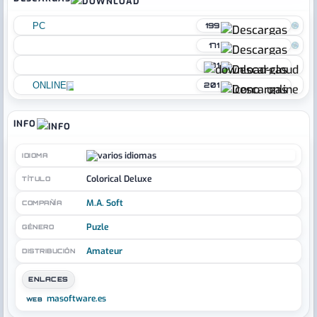
PC
199
171
81
ONLINE
201
INFO
IDIOMA
Colorical Deluxe
TÍTULO
M.A. Soft
COMPAÑÍA
Puzle
GÉNERO
Amateur
DISTRIBUCIÓN
ENLACES
masoftware.es
WEB