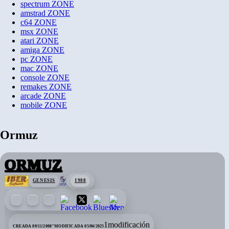
spectrum
ZONE
amstrad
ZONE
c64
ZONE
msx
ZONE
atari
ZONE
amiga
ZONE
pc
ZONE
mac
ZONE
console
ZONE
remakes
ZONE
arcade
ZONE
mobile
ZONE
Ormuz
ORMUZ
GENESIS
1988
·
1
modificación
CREADA 09/11/2008
MODIFICADA 05/06/2025