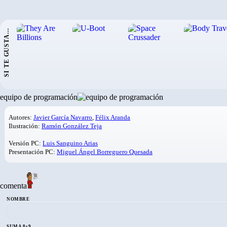
SI TE GUSTA...
equipo de programación
Autores:
Javier García Navarro
,
Félix Aranda
Ilustración:
Ramón González Teja
Versión PC:
Luis Sanguino Arias
Presentación PC:
Miguel Ángel Borreguero Quesada
comenta
NOMBRE
SUMA 8+9