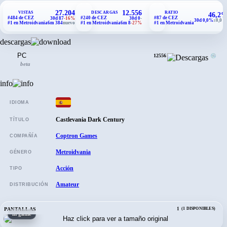
27.204
12.556
VISTAS
DESCARGAS
RATIO
46,2
#484 de CEZ
#240 de CEZ
#87 de CEZ
30d 87
-16%
30d 0
-
30d 0,0%
±0,0 p
#1 en Metroidvania
6m 384
nuevo
#1 en Metroidvania
6m 8
-27%
#1 en Metroidvania
descargas
PC
12556
beta
info
IDIOMA
Castlevania Dark Century
TÍTULO
Coptron Games
COMPAÑÍA
Metroidvania
GÉNERO
Acción
TIPO
Amateur
DISTRIBUCIÓN
PANTALLAS
1
(1 DISPONIBLES)
in game