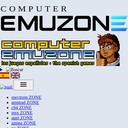
COMPUTER
spectrum
ZONE
amstrad
ZONE
c64
ZONE
msx
ZONE
atari
ZONE
amiga
ZONE