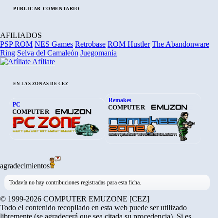
AFILIADOS
PSP ROM
NES Games
Retrobase
ROM Hustler
The Abandonware
Ring
Selva del Camaleón
Juegomanía
Afíliate
EN LAS ZONAS DE CEZ
Remakes
PC
COMPUTER
COMPUTER
agradecimientos
Todavía no hay contribuciones registradas para esta ficha.
© 1999-2026 COMPUTER EMUZONE [CEZ]
Todo el contenido recopilado en esta web puede ser utilizado
libremente (se agradecerá que sea citada su procedencia). Si es