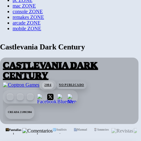
pc
ZONE
mac
ZONE
console
ZONE
remakes
ZONE
arcade
ZONE
mobile
ZONE
Castlevania Dark Century
CASTLEVANIA DARK
CENTURY
2004
NO PUBLICADO
CREADA 21/09/2004
Pantallas
Coments.
Análisis
Manual
Anuncios
Revis
•
1
1